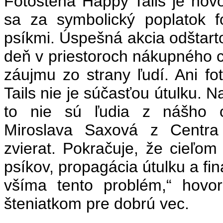
Fotostena Happy Tails je novo
sa za symbolický poplatok fo
psíkmi. Úspešná akcia odštart
deň v priestoroch nákupného 
záujmu zo strany ľudí. Ani f
Tails nie je súčasťou útulku. 
to nie sú ľudia z nášho ob
Miroslava Saxová z Centra 
zvierat. Pokračuje, že cieľom 
psíkov, propagácia útulku a fin
všíma tento problém,“ hovor
šteniatkom pre dobrú vec.