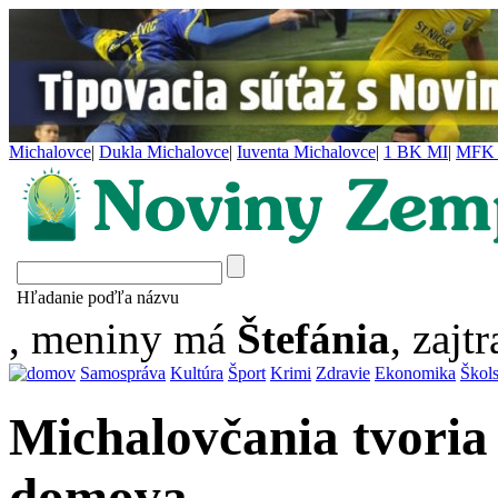
Michalovce
|
Dukla Michalovce
|
Iuventa Michalovce
|
1 BK MI
|
MFK 
Hľadanie poďľa názvu
, meniny má
Štefánia
, zajtr
Samospráva
Kultúra
Šport
Krimi
Zdravie
Ekonomika
Škol
Michalovčania tvoria
domova