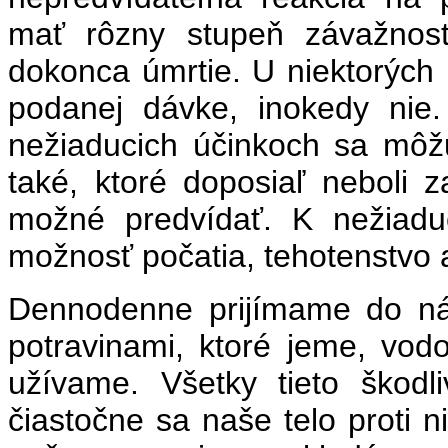
mať rôzny stupeň závažnost
dokonca úmrtie. U niektorých l
podanej dávke, inokedy nie
nežiaducich účinkoch sa môž
také, ktoré doposiaľ neboli
možné predvídať. K nežiadu
možnosť počatia, tehotenstvo a
Dennodenne prijímame do náš
potravinami, ktoré jeme, vodo
užívame. Všetky tieto škodl
čiastočne sa naše telo proti n