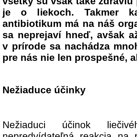
všetky sú však také zdraviu
je o liekoch. Takmer ka
antibiotikum má na náš org
sa neprejaví hneď, avšak a
v prírode sa nachádza mnoh
pre nás nie len prospešné, a
Nežiaduce účinky
Nežiaduci účinok liečiv
nepredvídateľná reakcia na 