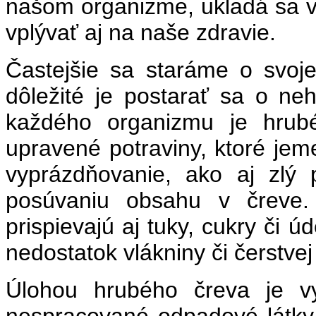
našom organizme, ukladá sa 
vplývať aj na naše zdravie.
Častejšie sa staráme o svoj
dôležité je postarať sa o neh
každého organizmu je hrubé
upravené potraviny, ktoré jem
vyprázdňovanie, ako aj zlý 
posúvaniu obsahu v čreve
prispievajú aj tuky, cukry či 
nedostatok vlákniny či čerstvej
Úlohou hrubého čreva je vy
nespracované odpadové látky