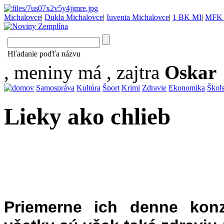
Michalovce
|
Dukla Michalovce
|
Iuventa Michalovce
|
1 BK MI
|
MFK 
Hľadanie poďľa názvu
, meniny má
, zajtra
Oskar
Samospráva
Kultúra
Šport
Krimi
Zdravie
Ekonomika
Škol
Lieky ako chlieb
Priemerne ich denne kon