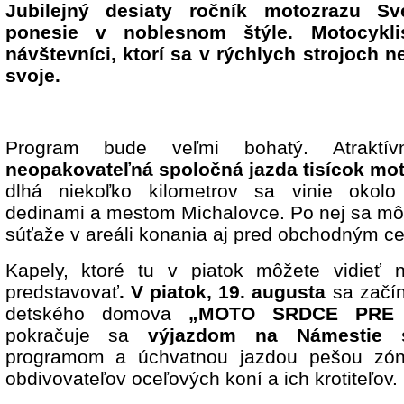
Jubilejný desiaty ročník motozrazu S
ponesie v noblesnom štýle. Motocyklis
návštevníci, ktorí sa v rýchlych strojoch n
svoje.
Program bude veľmi bohatý. Atraktí
neopakovateľná spoločná jazda tisícok mo
dlhá niekoľko kilometrov sa vinie okolo 
dedinami a mestom Michalovce. Po nej sa mô
súťaže v areáli konania aj pred obchodným 
Kapely, ktoré tu v piatok môžete vidieť n
predstavovať
.
V piatok, 19. augusta
sa začí
detského domova
„MOTO SRDCE PRE
pokračuje sa
výjazdom na Námestie 
programom a úchvatnou jazdou pešou zóno
obdivovateľov oceľových koní a ich krotiteľov.