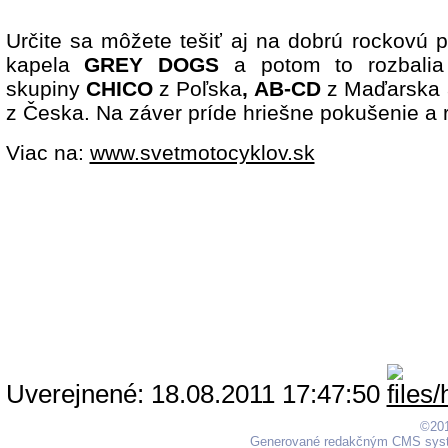
Určite sa môžete tešiť aj na dobrú rockovú p
kapela
GREY DOGS
a potom
to rozbali
skupiny
CHICO
z Poľska
,
AB-CD
z Maďarska 
z Česka. Na záver príde hriešne pokušenie a 
Viac na:
www.svetmotocyklov.sk
Uverejnené: 18.08.2011 17:47:50
©201
Generované redakčným CMS sy