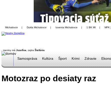
Michalovce
|
Dukla Michalovce
|
Iuventa Michalovce
|
1 BK MI
|
MFK 
, meniny má
Jozefína
, zajtra
Štefánia
Samospráva
Kultúra
Šport
Krimi
Zdravie
Ekono
Motozraz po desiaty raz