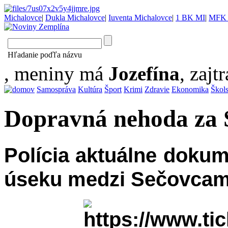
Michalovce
|
Dukla Michalovce
|
Iuventa Michalovce
|
1 BK MI
|
MFK 
Hľadanie poďľa názvu
, meniny má
Jozefína
, zajtr
Samospráva
Kultúra
Šport
Krimi
Zdravie
Ekonomika
Škol
Dopravná nehoda za 
Polícia aktuálne doku
úseku medzi Sečovca