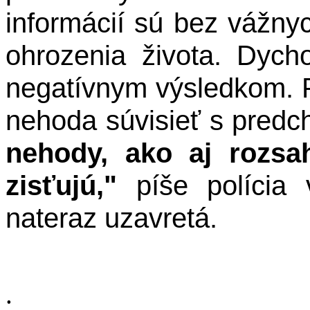
informácií sú bez vážny
ohrozenia života. Dych
negatívnym výsledkom. P
nehoda súvisieť s pred
nehody, ako aj rozsah
zisťujú,"
píše polícia
nateraz uzavretá.
.