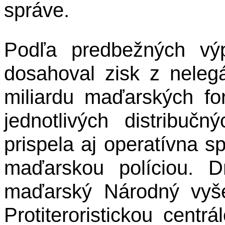
správe.
Podľa predbežných vý
dosahoval zisk z nelegá
miliardu maďarských fo
jednotlivých distribuč
prispela aj operatívna 
maďarskou políciou.
D
maďarský Národný vyše
Protiteroristickou centr