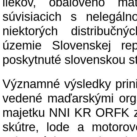
liekov, obalového ma
súvisiacich s nelegálno
niektorých distribučn
územie Slovenskej rep
poskytnuté slovenskou s
Významné výsledky prini
vedené maďarskými org
majetku NNI KR ORFK zai
skútre, lode a motoro