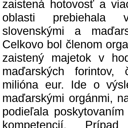
zaistená hotovosť a viac
oblasti prebiehala 
slovenskými a maďars
Celkovo bol členom orga
zaistený majetok v hod
maďarských forintov,
milióna eur. Ide o výs
maďarskými orgánmi, na
podieľala poskytovaním 
kompetencií.
Prípad