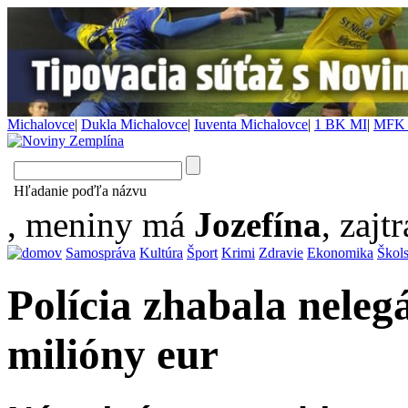
Michalovce
|
Dukla Michalovce
|
Iuventa Michalovce
|
1 BK MI
|
MFK 
Hľadanie poďľa názvu
, meniny má
Jozefína
, zajtr
Samospráva
Kultúra
Šport
Krimi
Zdravie
Ekonomika
Škol
Polícia zhabala nelegá
milióny eur