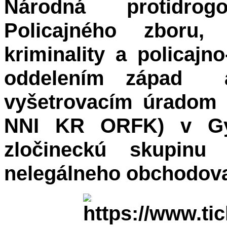
Národná protidrog
Policajného zboru, 
kriminality a policajn
oddelením západ 
vyšetrovacím úradom 
NNI KR ORFK) v Győr
zločineckú skupinu 
nelegálneho obchodovan