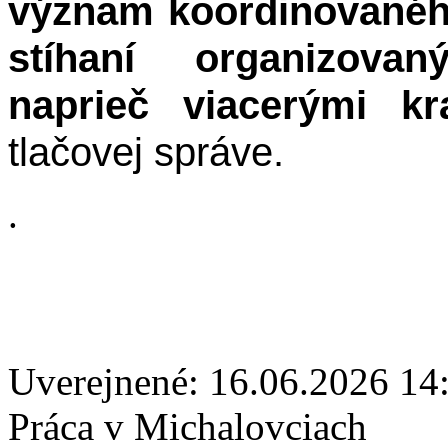
význam koordinovanéh
stíhaní organizova
naprieč viacerými kra
tlačovej správe.
.
Uverejnené: 16.06.2026 14
Práca v Michalovciach