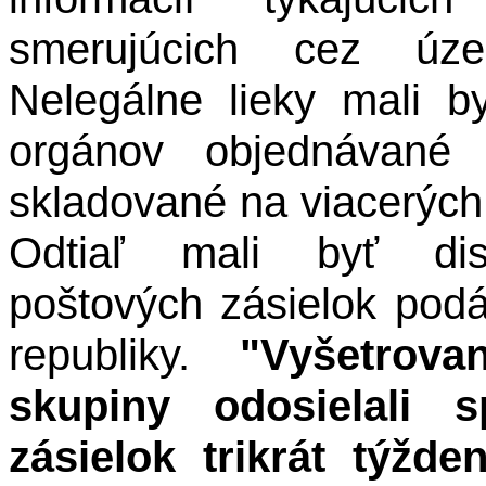
smerujúcich cez územ
Nelegálne lieky mali b
orgánov objednávané 
skladované na viacerých
Odtiaľ mali byť dist
poštových zásielok pod
republiky.
"Vyšetrovan
skupiny odosielali s
zásielok trikrát týžd