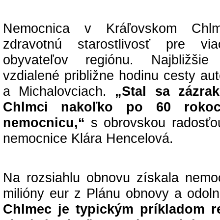
Nemocnica v Kráľovskom Chlm
zdravotnú starostlivosť pre vi
obyvateľov regiónu. Najbližši
vzdialené približne hodinu cesty au
a Michalovciach.
„Stal sa zázra
Chlmci nakoľko po 60 roko
nemocnicu,“
s obrovskou radosťou
nemocnice Klára Hencelová.
Na rozsiahlu obnovu získala nemo
milióny eur z Plánu obnovy a odolno
Chlmec je typickým príkladom re