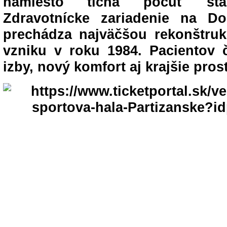
namiesto ticha počuť stav
Zdravotnícke zariadenie na D
prechádza najväčšou rekonštru
vzniku v roku 1984. Pacientov
izby, nový komfort aj krajšie pros