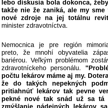
lebo diskusia bola dokonca, žeb
takže nie že zaniká, ale my sme
nové zdroje na jej totálnu revi
minister zdravotníctva.
Nemocnica je pre región mimoria
preto, že mnohí obyvatelia zápa
bariérou. Veľkým problémom zostá
zdravotníckeho personálu.
"Problé
počtu lekárov máme aj my. Doter
že do takých nepekných podm
pritiahnúť lekárov tak pevne ve
pekné nové tak snád už sa tá 
zmýšlanie nádejných lekárov s