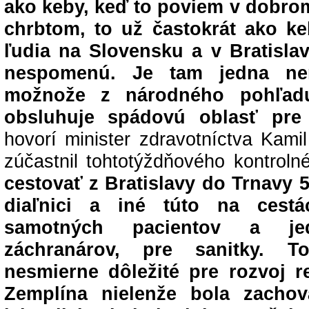
ako keby, keď to poviem v dobro
chrbtom, to už častokrát ako k
ľudia na Slovensku a v Bratislav
nespomenú. Je tam jedna nem
možnože z národného pohľadu
obsluhuje spádovú oblasť pre 
hovorí minister zdravotníctva Kami
zúčastnil tohtotýždňového kontrol
cestovať z Bratislavy do Trnavy 
diaľnici a iné túto na cest
samotných pacientov a j
záchranárov, pre sanitky. 
nesmierne dôležité pre rozvoj 
Zemplína nielenže bola zacho