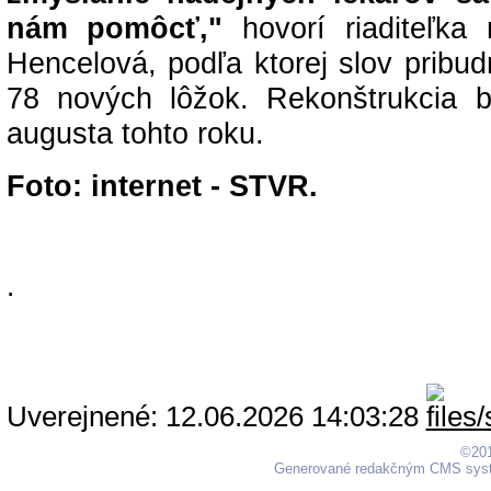
nám pomôcť,"
hovorí riaditeľka
Hencelová
, podľa ktorej slov prib
78 nových lôžok. Rekonštrukcia 
augusta tohto roku.
Foto: internet - STVR.
.
Uverejnené: 12.06.2026 14:03:28
©201
Generované redakčným CMS sy