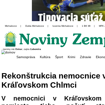
Michalovce
|
Dukla Michalovce
|
Iuventa Michalovce
|
1 BK MI
|
MFK 
, meniny má
Oskar
, zajtra
Ľubomíra
Samospráva
Kultúra
Šport
Krimi
Zdravie
Ekono
Rekonštrukcia nemocnice 
Kráľovskom Chlmci
V nemocnici v Kráľovskom