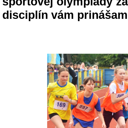
športovej olympiády zá
disciplín vám prinášame