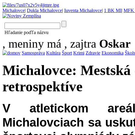
Michalovce
|
Dukla Michalovce
|
Iuventa Michalovce
|
1 BK MI
|
MFK 
Hľadanie poďľa názvu
, meniny má
, zajtra
Oskar
Samospráva
Kultúra
Šport
Krimi
Zdravie
Ekonomika
Škol
Michalovce: Mestská
retrospektíve
V atletickom ar
Michalovciach sa uskut