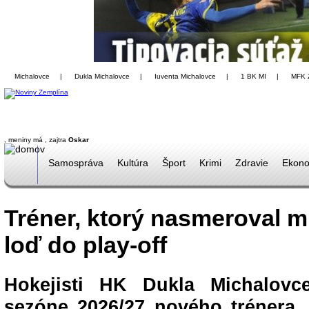
Michalovce
|
Dukla Michalovce
|
Iuventa Michalovce
|
1 BK MI
|
MFK 
, meniny má
, zajtra
Oskar
Samospráva
Kultúra
Šport
Krimi
Zdravie
Ekono
Tréner, ktorý nasmeroval 
loď do play-off
Hokejisti HK Dukla Michalov
sezóne 2026/27 nového trénera.