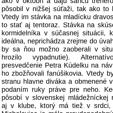
ako v októbri a dajú šancu trénero
pôsobil v nižšej súťaži, tak ako to 
Vtedy im stávka na mladícku dravos
to stať aj tentoraz. Stávka na skú
kormidelníka v súčasnej situácii, k
ideálna, neprichádza zrejme do úva
by sa ňou možno zaoberali v situ
hrozilo vypadnutie). Alterna
presvedčenie Petra Kúdelku na návr
ho zbožňovali fanúšikovia. Vtedy by
stranu hlavne diváka a obmenené v
podaním ruky práve pre neho. Ke
pôsobí v slovenskej mládežníckej r
aj v klube, ktorý má tiež v srdci,