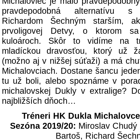
Michaloviec je málo pravdepodobný.
pravdepodobná alternatívu s
Richardom Šechným starším, ak
prvoligovej Detvy, o ktorom s
kuloároch. Skôr to vidíme na 
mladíckou dravosťou, ktorý už ž
(možno aj v nižšej súťaži) a má chuť
Michalovciach. Dostane šancu jeden 
tu už boli, alebo spoznáme v pora
michalovskej Dukly v extralige? 
najbližších dňoch…
Tréneri HK Dukla Michalovce 
Sezóna 2019/20:
Miroslav Chudý (
Bartoš, Richard Šechn