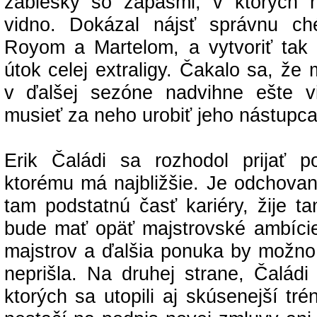
záblesky so zápasmi, v ktorých 
vidno. Dokázal nájsť správnu c
Royom a Martelom, a vytvoriť tak n
útok celej extraligy. Čakalo sa, že 
v ďalšej sezóne nadvihne ešte v
musieť za neho urobiť jeho nástupca
Erik Čaládi sa rozhodol prijať 
ktorému má najbližšie. Je odchovanc
tam podstatnú časť kariéry, žije t
bude mať opäť majstrovské ambície
majstrov a ďalšia ponuka by možno 
neprišla. Na druhej strane, Čaládi
ktorých sa utopili aj skúsenejší tré