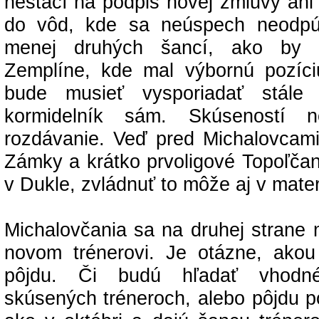
nestačí na podpis novej zmluvy ani m
do vôd, kde sa neúspech neodpú
menej druhých šancí, ako by 
Zemplíne, kde mal výbornú pozíc
bude musieť vysporiadať stále
kormidelník sám. Skúseností 
rozdávanie. Veď pred Michalovcami
Zámky a krátko prvoligové Topoľčan
v Dukle, zvládnuť to môže aj v mate
Michalovčania sa na druhej strane 
novom trénerovi. Je otázne, akou
pôjdu. Či budú hľadať vhodn
skúsených tréneroch, alebo pôjdu p