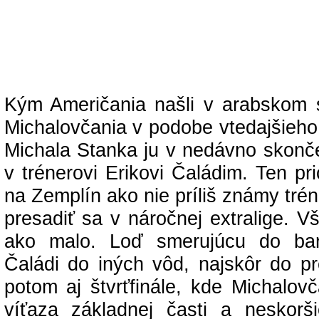
Kým Američania našli v arabskom 
Michalovčania v podobe vtedajšieho
Michala Stanka ju v nedávno skonče
v trénerovi Erikovi Čaládim. Ten pri
na Zemplín ako nie príliš známy trén
presadiť sa v náročnej extralige. Vš
ako malo. Loď smerujúcu do ba
Čaládi do iných vôd, najskôr do pr
potom aj štvrťfinále, kde Michalovča
víťaza základnej časti a neskor