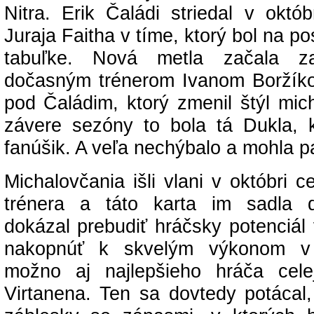
Nitra. Erik Čaládi striedal v októ
Juraja Faitha v tíme, ktorý bol na p
tabuľke. Nová metla začala 
dočasným trénerom Ivanom Boržík
pod Čaládim, ktorý zmenil štýl mic
závere sezóny to bola tá Dukla, k
fanúšik. A veľa nechýbalo a mohla pa
Michalovčania išli vlani v októbri
trénera a táto karta im sadla d
dokázal prebudiť hráčsky potenciál
nakopnúť k skvelým výkonom v
možno aj najlepšieho hráča cele
Virtanena. Ten sa dovtedy potácal,