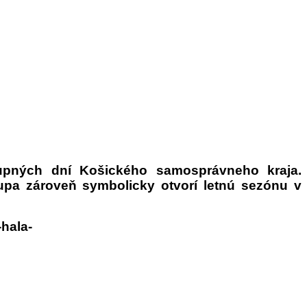
upných dní Košického samosprávneho kraja.
upa zároveň symbolicky otvorí letnú sezónu v