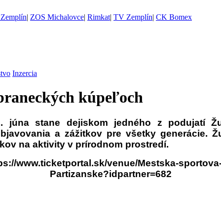
Zemplín
|
ZOS Michalovce
|
Rimkat
|
TV Zemplín
|
CK Bomex
stvo
Inzercia
obraneckých kúpeľoch
. júna stane dejiskom jedného z podujatí Ž
bjavovania a zážitkov pre všetky generácie. Ž
ov na aktivity v prírodnom prostredí.