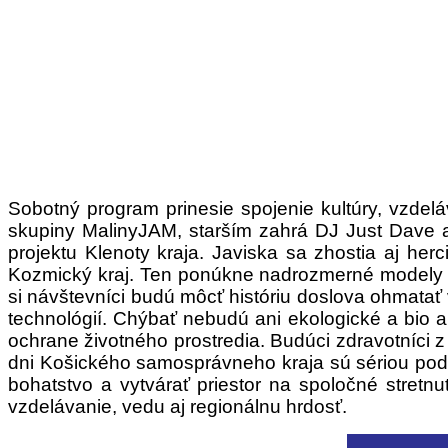
Sobotný program prinesie spojenie kultúry, vzdeláv
skupiny MalinyJAM, starším zahrá DJ Just Dave a 
projektu Klenoty kraja. Javiska sa zhostia aj her
Kozmický kraj. Ten ponúkne nadrozmerné modely pl
si návštevníci budú môcť históriu doslova ohmatať
technológií. Chýbať nebudú ani ekologické a bio ak
ochrane životného prostredia. Budúci zdravotníci 
dni Košického samosprávneho kraja sú sériou podujat
bohatstvo a vytvárať priestor na spoločné stretnu
vzdelávanie, vedu aj regionálnu hrdosť.