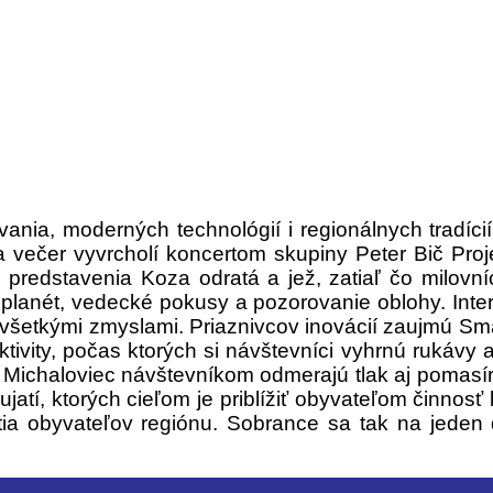
ania, moderných technológií i regionálnych tradíci
večer vyvrcholí koncertom skupiny Peter Bič Proje
ci predstavenia Koza odratá a jež, zatiaľ čo milov
anét, vedecké pokusy a pozorovanie oblohy. Intera
 všetkými zmyslami. Priaznivcov inovácií zaujmú S
tivity, počas ktorých si návštevníci vyhrnú rukávy 
z Michaloviec návštevníkom odmerajú tlak aj pomasír
í, ktorých cieľom je priblížiť obyvateľom činnosť kr
tia obyvateľov regiónu. Sobrance sa tak na jeden 