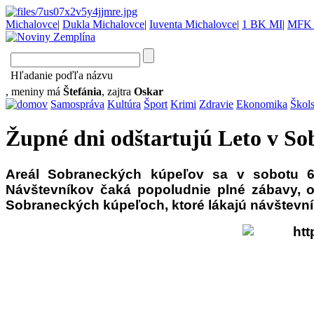
Michalovce
|
Dukla Michalovce
|
Iuventa Michalovce
|
1 BK MI
|
MFK 
Hľadanie poďľa názvu
, meniny má
Štefánia
, zajtra
Oskar
Samospráva
Kultúra
Šport
Krimi
Zdravie
Ekonomika
Škol
Župné dni odštartujú Leto v S
Areál Sobraneckých kúpeľov sa v sobotu 6
Návštevníkov čaká popoludnie plné zábavy, o
Sobraneckých kúpeľoch, ktoré lákajú návštevník