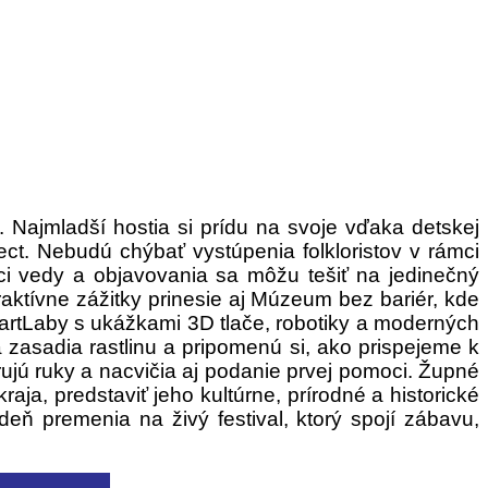
í. Najmladší hostia si prídu na svoje vďaka detskej
ct. Nebudú chýbať vystúpenia folkloristov v rámci
níci vedy a objavovania sa môžu tešiť na jedinečný
ktívne zážitky prinesie aj Múzeum bez bariér, kde
martLaby s ukážkami 3D tlače, robotiky a moderných
a zasadia rastlinu a pripomenú si, ako prispejeme k
ujú ruky a nacvičia aj podanie prvej pomoci.
Župné
aja, predstaviť jeho kultúrne, prírodné a historické
deň premenia na živý festival, ktorý spojí zábavu,