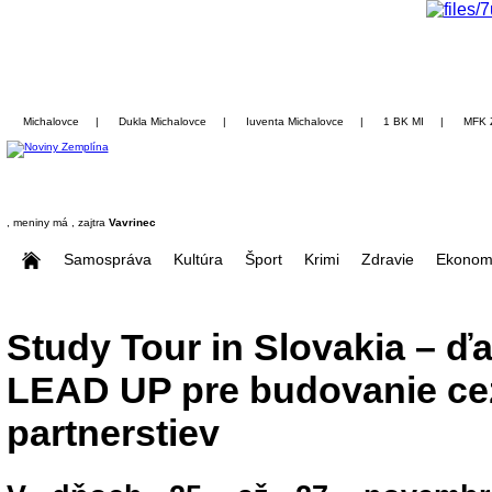
Michalovce
|
Dukla Michalovce
|
Iuventa Michalovce
|
1 BK MI
|
MFK 
, meniny má
, zajtra
Vavrinec
Samospráva
Kultúra
Šport
Krimi
Zdravie
Ekonom
Study Tour in Slovakia – ďa
LEAD UP pre budovanie ce
partnerstiev