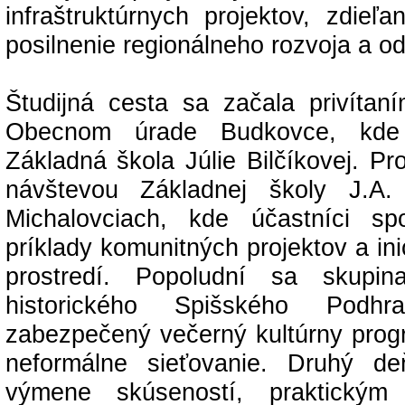
infraštruktúrnych projektov, zdieľa
posilnenie regionálneho rozvoja a od
Študijná cesta sa začala privítan
Obecnom úrade Budkovce, kde 
Základná škola Júlie Bilčíkovej. P
návštevou Základnej školy J.A
Michalovciach, kde účastníci sp
príklady komunitných projektov a ini
prostredí. Popoludní sa skupi
historického Spišského Podh
zabezpečený večerný kultúrny progr
neformálne sieťovanie. Druhý d
výmene skúseností, praktický