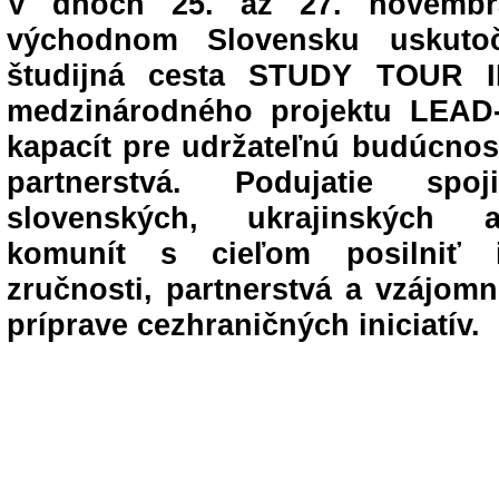
V dňoch 25. až 27. novemb
východnom Slovensku uskutoč
študijná cesta STUDY TOUR 
medzinárodného projektu LEAD
kapacít pre udržateľnú budúcnos
partnerstvá. Podujatie spoj
slovenských, ukrajinských
komunít s cieľom posilniť i
zručnosti, partnerstvá a vzájomn
príprave cezhraničných iniciatív.