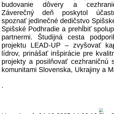
budovanie dôvery a cezhrani
Záverečný deň poskytol účas
spoznať jedinečné dedičstvo Spišske
Spišské Podhradie a prehĺbiť spolu
partnermi. Študijná cesta podpori
projektu LEAD-UP – zvyšovať kap
lídrov, prinášať inšpirácie pre kvalit
projekty a posilňovať cezhraničnú 
komunitami Slovenska, Ukrajiny a 
.