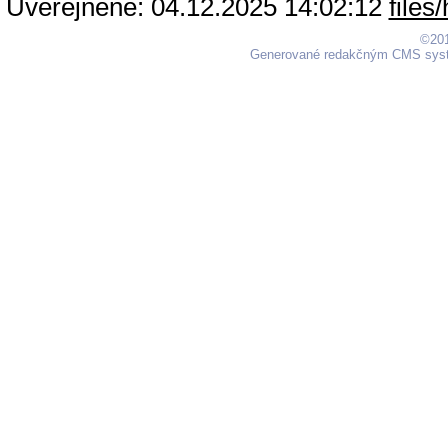
Uverejnené: 04.12.2025 14:02:12
©201
Generované redakčným CMS sy