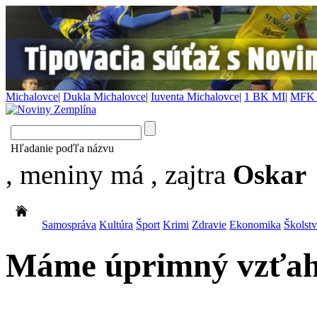
Michalovce
|
Dukla Michalovce
|
Iuventa Michalovce
|
1 BK MI
|
MFK 
Hľadanie poďľa názvu
, meniny má
, zajtra
Oskar
Samospráva
Kultúra
Šport
Krimi
Zdravie
Ekonomika
Školst
Máme úprimný vzťah