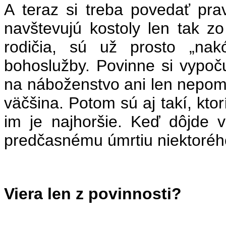
A teraz si treba povedať pra
navštevujú kostoly len tak zo
rodičia, sú už prosto „nak
bohoslužby. Povinne si vypoču
na náboženstvo ani len nepomys
väčšina. Potom sú aj takí, kto
im je najhoršie. Keď dôjde v
predčasnému úmrtiu niektorého
Viera len z povinnosti?