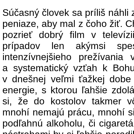
Súčasný človek sa príliš náhli
peniaze, aby mal z čoho žiť. C
pozrieť dobrý film v televíz
prípadov len akýmsi spes
intenzívnejšieho prežívania
a systematický vzťah k Bohu
v dnešnej veľmi ťažkej dobe
energie, s ktorou ľahšie zd
si, že do kostolov takmer v
mnohí nemajú prácu, mnohí si
podľahnú alkoholu, či cigaret