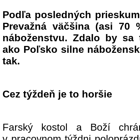
Podľa posledných prieskumo
Prevažná väčšina (asi 70 %
náboženstvu. Zdalo by sa 
ako Poľsko silne nábožensky
tak.
Cez týždeň je to horšie
Farský kostol a Boží chr
v pracovnom týždni poloprázd