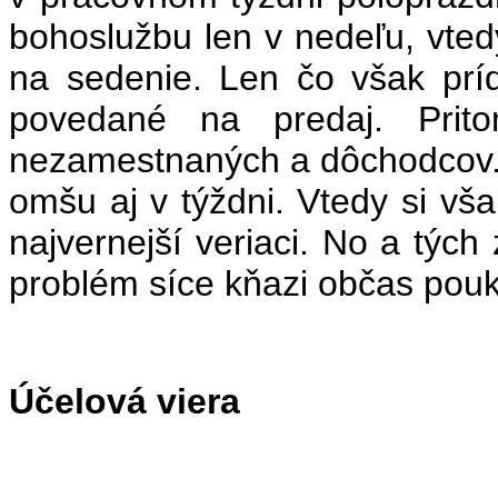
bohoslužbu len v nedeľu, vtedy
na sedenie. Len čo však príd
povedané na predaj. Prito
nezamestnaných a dôchodcov. T
omšu aj v týždni. Vtedy si vša
najvernejší veriaci. No a tých
problém síce kňazi občas pouká
Účelová viera