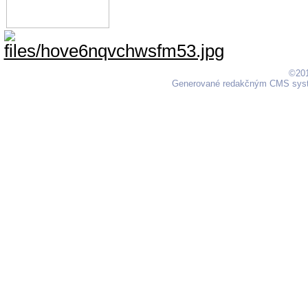
©201
Generované redakčným CMS sy