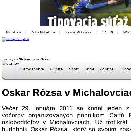
Michalovce
|
Dukla Michalovce
|
Iuventa Michalovce
|
1 BK MI
|
MFK 
, meniny má
Štefánia
, zajtra
Oskar
Samospráva
Kultúra
Šport
Krimi
Zdravie
Ekono
Oskar Rózsa v Michalovcia
Večer 29. januára 2011 sa konal jeden z
večerov organizovaných podnikom Caffé 
osloboditeľov v Michalovciach. Už tretíkrát
hudobník Oskar Rózsa, ktorý so svojím zo