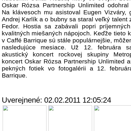
Oskar Rózsa Partnership Unlimited odohral 
Na klávesoch mu asistoval Eugen Vizváry, g
Andrej Karlík a o bubny sa staral veľký talent
Fedor. Hostia sa zabávali popri príjemnýc
kvalitných miešaných nápojoch. Keďže tieto 
v Caffé Barrique sú stále populárnejšie, môže
nasledujúce mesiace. Už 12. februára 
akustický koncert rockovej skupiny Metrop
koncert Oskar Rózsa Partnership Unlimited 
pekných fotiek vo fotogalérii a 12. februá
Barrique.
Uverejnené: 02.02.2011 12:05:24