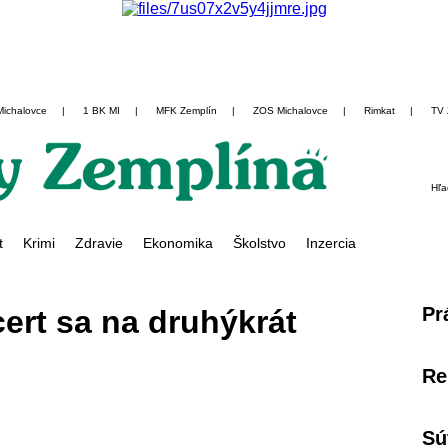
Michalovce
|
1 BK MI
|
MFK Zemplín
|
ZOS Michalovce
|
Rimkat
|
TV 
Hľa
t
Krimi
Zdravie
Ekonomika
Školstvo
Inzercia
Pr
ert sa na druhýkrát
Re
Sú