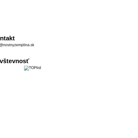
ntakt
@novinyzemplina.sk
vštevnosť