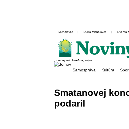
Michalovce
|
Dukla Michalovce
|
Iuventa 
, meniny má
Jozefína
, zajtra
Samospráva
Kultúra
Špor
Smatanovej konc
podaril