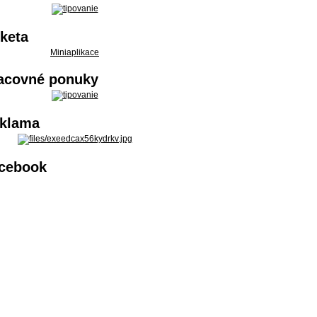
keta
Miniaplikace
acovné ponuky
klama
cebook