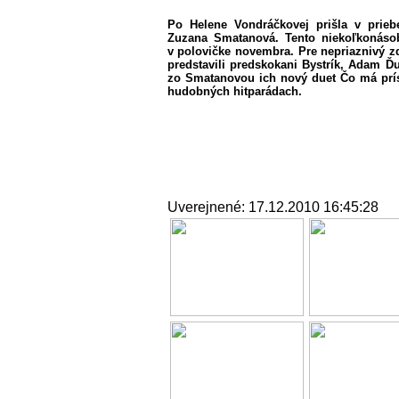
Po Helene Vondráčkovej prišla v prie
Zuzana Smatanová. Tento niekoľkonáso
v polovičke novembra. Pre nepriaznivý zd
predstavili predskokani Bystrík, Adam Ď
zo Smatanovou ich nový duet Čo má prís
hudobných hitparádach.
Uverejnené: 17.12.2010 16:45:28