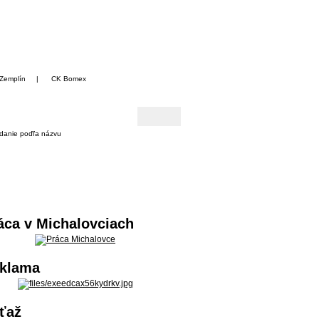
Zemplín
|
CK Bomex
danie poďľa názvu
áca v Michalovciach
klama
ťaž