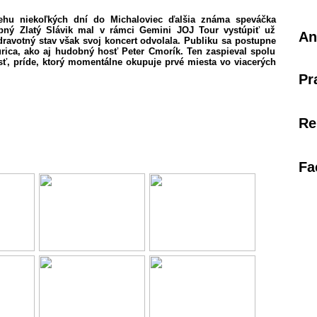
behu niekoľkých dní do Michaloviec ďalšia známa speváčka
bný Zlatý Slávik mal v rámci Gemini JOJ Tour vystúpiť už
An
ravotný stav však svoj koncert odvolala. Publiku sa postupne
urica, ako aj hudobný hosť Peter Cmorík. Ten zaspieval spolu
ť, príde, ktorý momentálne okupuje prvé miesta vo viacerých
Pr
Re
Fa