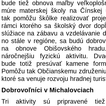
bude tiež obnova maľby veľkoplo
múre materskej školy na Čínskej ul
tak pomôžu škôlke realizovať proje
rámci ktorého sa školský dvor dop
slúžiace na zábavu a vzdelávanie d
no stále v regióne, sa budú dobrovo
na obnove Obišovského hrad
náročnejšiu fyzickú aktivitu. Dv
bude totiž presúvať kamene form
Pomôžu tak Občianskemu združeniu
ktoré sa venuje rozvoju hradnej turist
Dobrovoľníci v Michalovciach
Tri aktivity sú pripravené ti