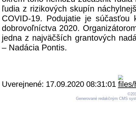
ľudia z rizikových skupín náchylnej
COVID-19. Podujatie je súčasťou
dobrovoľníctva 2020. Organizátoro
jedna z najväčších grantových nadá
– Nadácia Pontis.
Uverejnené: 17.09.2020 08:31:01
©201
Generované redakčným CMS sy