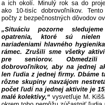
a ich okolí. Minulý rok sa do proje
ako 10-tisíc dobrovoľníkov. Tent
počty z bezpečnostných dôvodov ove
„Situáciu pozorne sledujem
opatrenia, ktoré sú niele
nariadeniami hlavného hygienika
rámec. Zrušili sme všetky akti
pre seniorov. Obmedzil
dobrovoľníkov, aby na jednej ak
len ľudia z jednej firmy. Dbáme t
rôzne skupiny navzájom nestretá
počet ľudí na jednej aktivite je 15
malé kolektívy,“
vysvetľuje M. Kišš
okrem toho nemôžu zúčastniť ľudia 