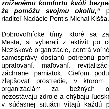
zníženému komfortu kvôli bezpeč
že pomôžu svojmu okoliu,“
riaditeľ Nadácie Pontis Michal Kišša
Dobrovoľnícke tímy, ktoré sa za
Mesta, si vyberali z aktivít po 
Neziskové organizácie, centrá voľné
samosprávy dostanú potrebnú pom
upratovaní, maľovaní, revitalizá
záchrane pamiatok. Cieľom poduj
zlepšovať prostredie, v ktorom
organizáciám za bežných ok
nezostávajú zdroje a chýbajú ľudsk
v súčasnej situácii vítajú každú