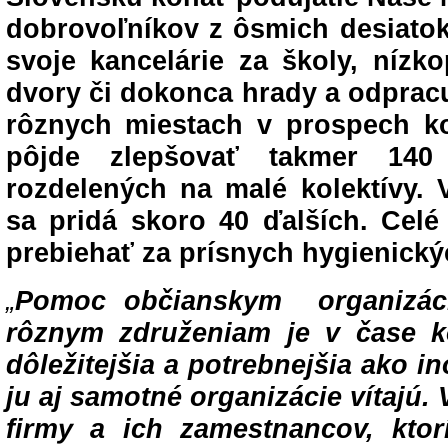
dobrovoľníkov z ôsmich desiatok
svoje kancelárie za školy, nízk
dvory či dokonca hrady a odprac
rôznych miestach v prospech k
pôjde zlepšovať takmer 140 
rozdelených na malé kolektívy. 
sa pridá skoro 40 ďalších. Celé
prebiehať za prísnych hygienický
„
Pomoc občianskym organizáci
rôznym združeniam je v čase k
dôležitejšia a potrebnejšia ako in
ju aj samotné organizácie vítajú. 
firmy a ich zamestnancov, ktor