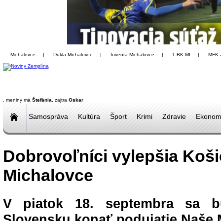
Michalovce
|
Dukla Michalovce
|
Iuventa Michalovce
|
1 BK MI
|
MFK 
, meniny má
Štefánia
, zajtra
Oskar
Samospráva
Kultúra
Šport
Krimi
Zdravie
Ekonom
Dobrovoľníci vylepšia Koši
Michalovce
V piatok 18. septembra sa 
Slovensku konať podujatie Naše 