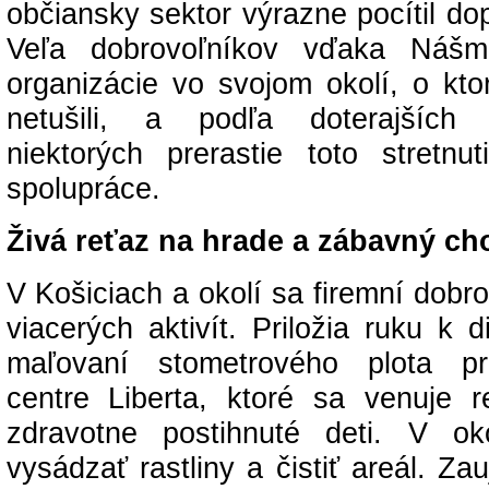
občiansky sektor výrazne pocítil do
Veľa dobrovoľníkov vďaka Nášm
organizácie vo svojom okolí, o kto
netušili, a podľa doterajších 
niektorých prerastie toto stretnu
spolupráce.
Živá reťaz na hrade a zábavný ch
V Košiciach a okolí sa firemní dobro
viacerých aktivít. Priložia ruku k d
maľovaní stometrového plota pri
centre Liberta, ktoré sa venuje re
zdravotne postihnuté deti. V ok
vysádzať rastliny a čistiť areál. Za