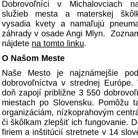
Dobrovoľníci v Michalovciach na
služieb mesta a materskej škô
vysadia kvety a namaľujú pneuma
záhrady v osade Angi Mlyn. Zoznam 
nájdete
na tomto linku
.
O Našom Meste
Naše Mesto je najznámejšie podu
dobrovoľníctva v strednej Európe.
doň zapojí približne 3 550 dobrovo
miestach po Slovensku. Pomôžu t
organizáciám, nízkoprahovým centrá
či škôlkam zlepšiť ich fungovanie. 
firiem a inštitúcií stretnete v 14 s