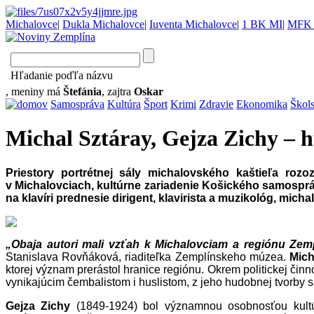
Michalovce
|
Dukla Michalovce
|
Iuventa Michalovce
|
1 BK MI
|
MFK 
Hľadanie poďľa názvu
, meniny má
Štefánia
, zajtra
Oskar
Samospráva
Kultúra
Šport
Krimi
Zdravie
Ekonomika
Škol
Michal Sztáray, Gejza Zichy – 
Priestory portrétnej sály michalovského kaštieľa roz
v Michalovciach, kultúrne zariadenie Košického samospráv
na klavíri prednesie dirigent, klavirista a muzikológ, mi
„Obaja autori mali vzťah k Michalovciam a regiónu Zem
Stanislava Rovňáková, riaditeľka Zemplínskeho múzea.
Mich
ktorej význam prerástol hranice regiónu. Okrem politickej činn
vynikajúcim čembalistom i huslistom, z jeho hudobnej tvorby s
Gejza Zichy
(1849-1924) bol významnou osobnosťou kultúr