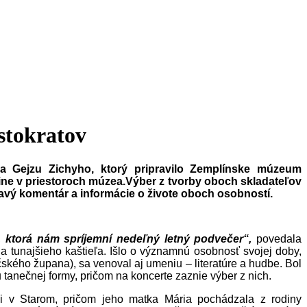
stokratov
o a Gejzu Zichyho, ktorý pripravilo Zemplínske múzeum
dine v priestoroch múzea.Výber z tvorby oboch skladateľov
tavý komentár a informácie o živote oboch osobností.
 ktorá nám spríjemní nedeľný letný podvečer“,
povedala
 tunajšieho kaštieľa. Išlo o významnú osobnosť svojej doby,
lčského župana), sa venoval aj umeniu – literatúre a hudbe. Bol
 tanečnej formy, pričom na koncerte zaznie výber z nich.
i v Starom, pričom jeho matka Mária pochádzala z rodiny