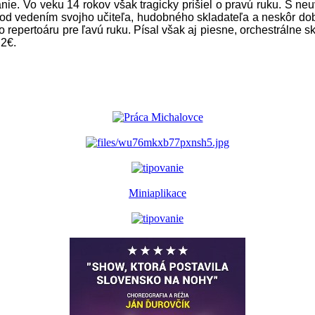
ie. Vo veku 14 rokov však tragicky prišiel o pravú ruku. S ne
 pod vedením svojho učiteľa, hudobného skladateľa a neskôr do
o repertoáru pre ľavú ruku. Písal však aj piesne, orchestrálne 
 2€.
Miniaplikace