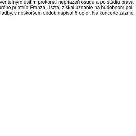
uveriteľným úsilím prekonal nepriazeň osudu a po štúdiu práva
brého priateľa Franza Liszta, získal uznanie na hudobnom poli
skladby, v neskoršom obdobínapísal 6 opier. Na koncerte zaznie