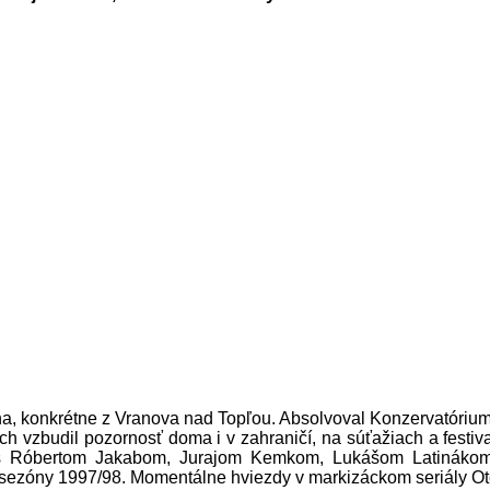
na, konkrétne z Vranova nad Topľou. Absolvoval Konzervatórium
ch vzbudil pozornosť doma i v zahraničí, na súťažiach a festi
 s Róbertom Jakabom, Jurajom Kemkom, Lukášom Latináko
av sezóny 1997/98. Momentálne hviezdy v markizáckom seriály Ot