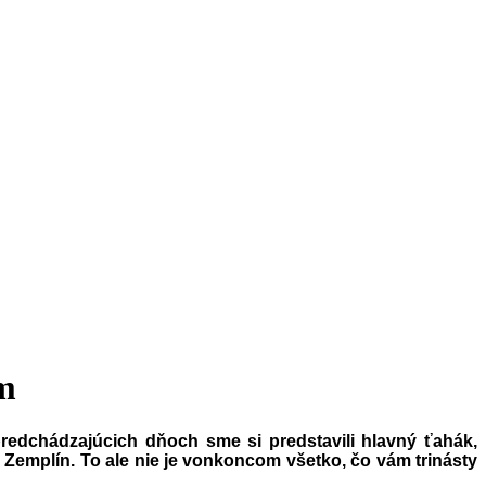
m
redchádzajúcich dňoch sme si predstavili hlavný ťahák,
Zemplín. To ale nie je vonkoncom všetko, čo vám trinásty