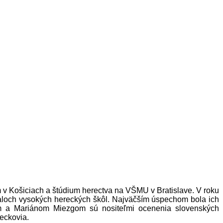
 v Košiciach a štúdium herectva na VŠMU v Bratislave. V roku
valoch vysokých hereckých škôl. Najväčším úspechom bola ich
m a Mariánom Miezgom sú nositeľmi ocenenia slovenských
eckovia.