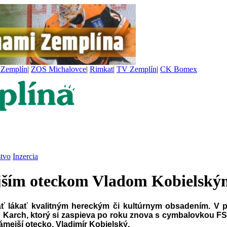
Zemplín
|
ZOS Michalovce
|
Rimkat
|
TV Zemplín
|
CK Bomex
stvo
Inzercia
ejším oteckom Vladom Kobielský
ť lákať kvalitným hereckým či kultúrnym obsadením. V p
Karch, ktorý si zaspieva po roku znova s cymbalovkou FS 
ámejší otecko, Vladimír Kobielský.