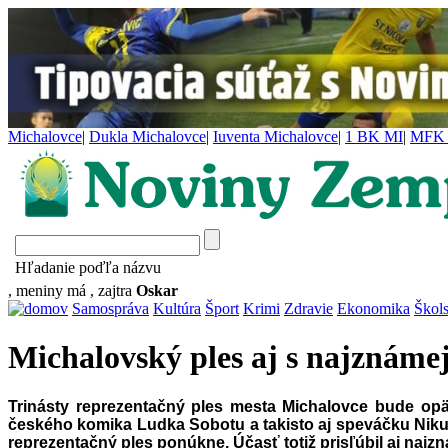
Michalovce
|
Dukla Michalovce
|
Iuventa Michalovce
|
1 BK MI
|
MFK 
Hľadanie poďľa názvu
, meniny má
, zajtra
Oskar
Samospráva
Kultúra
Šport
Krimi
Zdravie
Ekonomika
Škol
Michalovský ples aj s najznám
Trinásty reprezentačný ples mesta Michalovce bude opä
českého komika Ludka Sobotu a takisto aj speváčku Niku 
reprezentačný ples ponúkne. Účasť totiž prisľúbil aj najzn