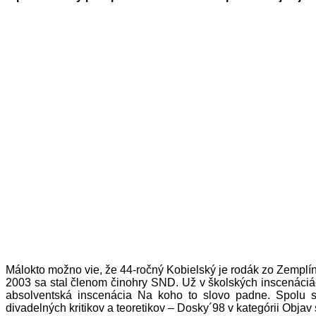
Málokto možno vie, že 44-ročný Kobielský je rodák zo Zemplí
2003 sa stal členom činohry SND. Už v školských inscenáciá
absolventská inscenácia Na koho to slovo padne. Spolu
divadelných kritikov a teoretikov – Dosky´98 v kategórii Obj