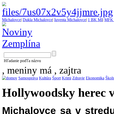
Michalovce
|
Dukla Michalovce
|
Iuventa Michalovce
|
1 BK MI
|
MFK 
Hľadanie poďľa názvu
, meniny má
, zajtra
Samospráva
Kultúra
Šport
Krimi
Zdravie
Ekonomika
Škol
Hollywoodsky herec v
Michalovce sa v stredu