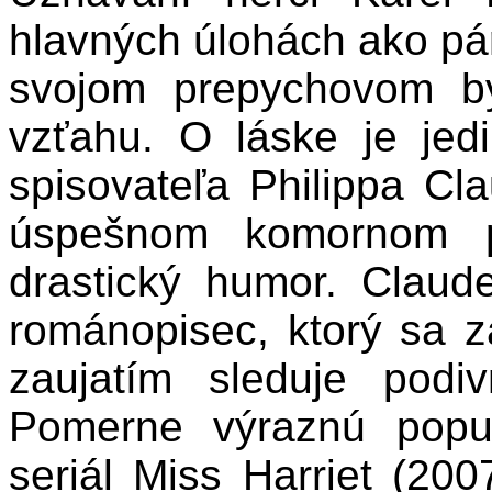
hlavných úlohách ako pá
svojom prepychovom b
vzťahu. O láske je jed
spisovateľa Philippa Cl
úspešnom komornom pr
drastický humor. Clau
románopisec, ktorý sa 
zaujatím sleduje podi
Pomerne výraznú popul
seriál Miss Harriet (20