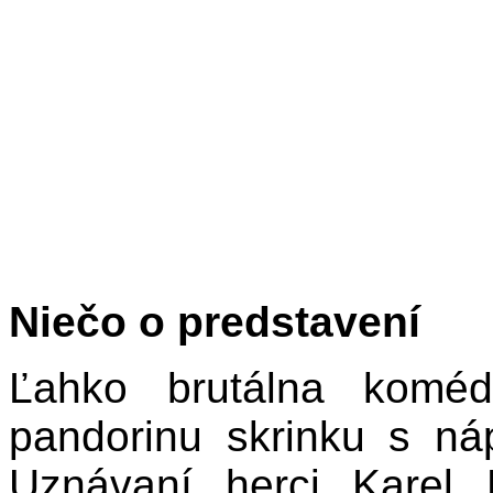
Niečo o predstavení
Ľahko brutálna koméd
pandorinu skrinku s ná
Uznávaní herci Karel