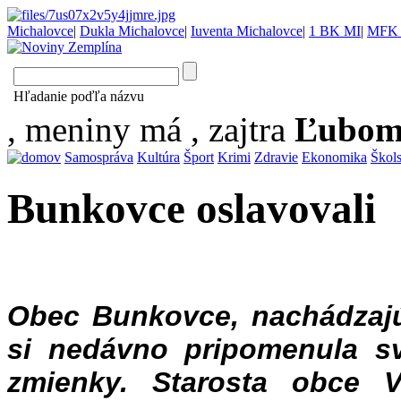
Michalovce
|
Dukla Michalovce
|
Iuventa Michalovce
|
1 BK MI
|
MFK 
Hľadanie poďľa názvu
, meniny má
, zajtra
Ľubom
Samospráva
Kultúra
Šport
Krimi
Zdravie
Ekonomika
Škol
Bunkovce oslavovali
Obec Bunkovce, nachádzaj
si nedávno pripomenula sv
zmienky. Starosta obce 