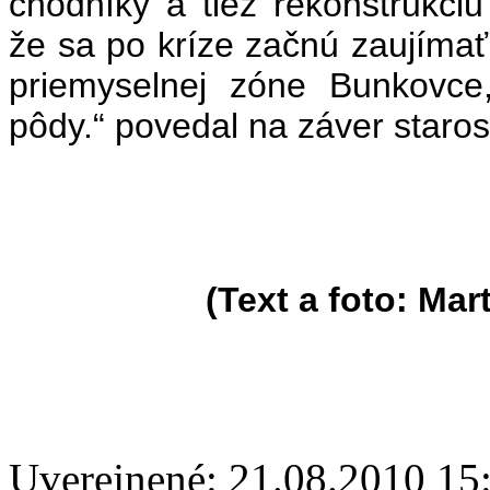
chodníky a tiež rekonštrukc
že sa po kríze začnú zaujímať 
priemyselnej zóne Bunkovc
pôdy.“ povedal na záver staros
(Text a foto: Martina
Uverejnené: 21.08.2010 15