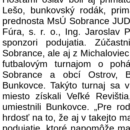
Lešo, bunkovský rodák, prim
prednosta MsÚ Sobrance JUDr. 
Fúra, s. r. o., Ing. Jaroslav 
sponzori podujatia. Zúčast
Sobrance, ale aj z Michalovie
futbalovým turnajom o pohá
Sobrance a obcí Ostrov, Bl
Bunkovce. Takýto turnaj sa v 
miesto získali Veľké Revišt
umiestnili Bunkovce. „Pre rod
hrdosť na to, že aj v takejto 
podujatie, ktoré napomôže mať