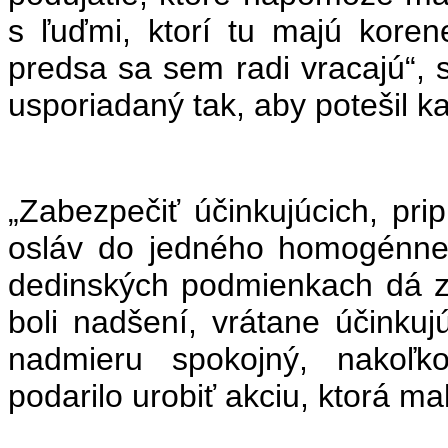
s ľuďmi, ktorí tu majú koren
predsa sa sem radi vracajú“, 
usporiadaný tak, aby potešil k
„Zabezpečiť účinkujúcich, prip
osláv do jedného homogénne
dedinských podmienkach dá za
boli nadšení, vrátane účinkujú
nadmieru spokojný, nakoľk
podarilo urobiť akciu, ktorá m