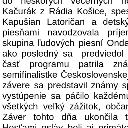
do neskorých večerných h
Kačurák z Rádia Košice, spe
Kapušian Latoričan a detsk
piesňami navodzovala príj
skupina ľudových piesní On
ako posledný sa predviedol
časť programu patrila zná
semifinalistke Československe
závere sa predstavil známy 
vystúpenie sa páčilo každému
všetkých veľký zážitok, občan
Záver tohto dňa ukončila 
Hosťami osláv boli aj primá