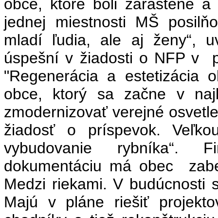
obce, ktoré boli zarastené a 
jednej miestnosti MŠ posilň
mladí ľudia, ale aj ženy“, u
úspešní v žiadosti o NFP v p
"Regenerácia a estetizácia 
obce, ktorý sa začne v naj
zmodernizovať verejné osvetlen
žiadosť o príspevok. Veľk
vybudovanie rybníka“. Fin
dokumentáciu má obec zabez
Medzi riekami. V budúcnosti s
Majú v pláne riešiť projekt