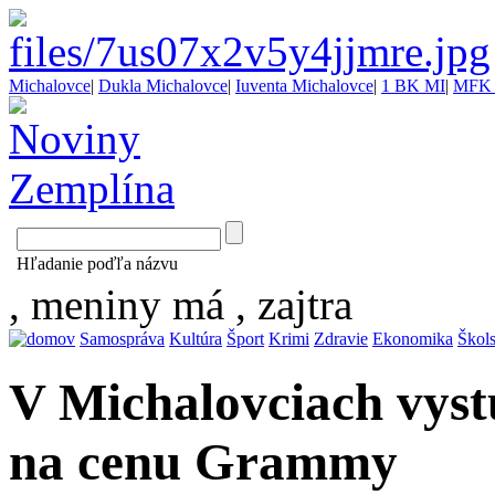
Michalovce
|
Dukla Michalovce
|
Iuventa Michalovce
|
1 BK MI
|
MFK 
Hľadanie poďľa názvu
, meniny má
, zajtra
Samospráva
Kultúra
Šport
Krimi
Zdravie
Ekonomika
Škol
V Michalovciach vys
na cenu Grammy