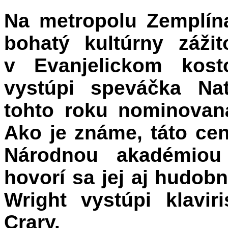
Na metropolu Zemplín
bohatý kultúrny záži
v Evanjelickom kost
vystúpi speváčka Nat
tohto roku nominova
Ako je známe, táto ce
Národnou akadémio
hovorí sa jej aj hudob
Wright
vystúpi klavir
Crary.