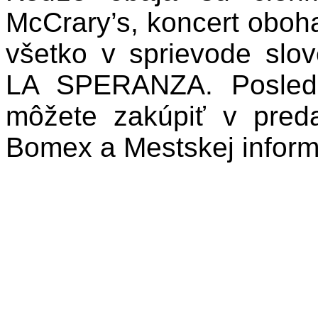
McCrary’s, koncert oboha
všetko v sprievode slo
LA SPERANZA. Posledn
môžete zakúpiť v predaj
Bomex a Mestskej informa