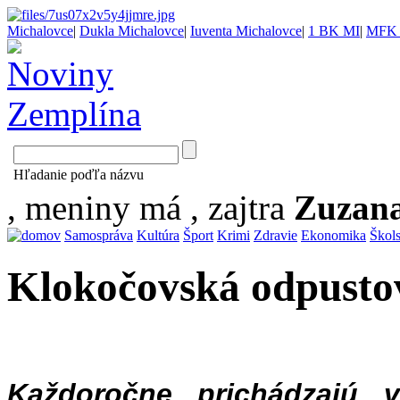
Michalovce
|
Dukla Michalovce
|
Iuventa Michalovce
|
1 BK MI
|
MFK 
Hľadanie poďľa názvu
, meniny má
, zajtra
Zuzan
Samospráva
Kultúra
Šport
Krimi
Zdravie
Ekonomika
Škol
Klokočovská odpusto
Každoročne prichádzajú 