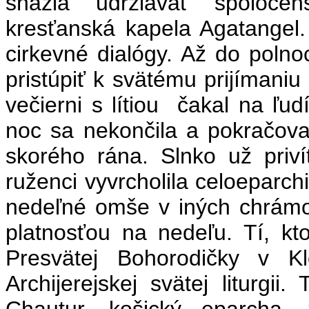
snažia udržiavať spoločen
kresťanská kapela Agatangel
cirkevné dialógy. Až do poln
pristúpiť k svätému prijímaniu
večierni s lítiou čakal na ľu
noc sa nekončila a pokračova
skorého rána. Slnko už priví
ruženci vyvrcholila celoeparch
nedeľné omše v iných chrámoc
platnosťou na nedeľu. Tí, ktor
Presvätej Bohorodičky v Kl
Archijerejskej svätej liturgii
Chautur, košický eparcha, 