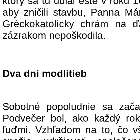
ktorý sa tu udial ešte v roku 1
aby zničili stavbu, Panna Már
Gréckokatolícky chrám na ďa
zázrakom nepoškodila.
Dva dni modlitieb
Sobotné popoludnie sa zača
Podvečer bol, ako každý ro
ľuďmi. Vzhľadom na to, čo vš