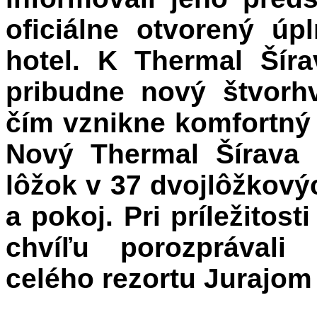
oficiálne otvorený úp
hotel. K Thermal Šír
pribudne nový štvorhv
čím vznikne komfortný
Nový Thermal Šírava 
lôžok v 37 dvojlôžkov
a pokoj. Pri príležitos
chvíľu porozprávali
celého rezortu Jurajo