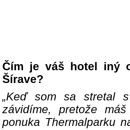
Čím je váš hotel iný 
Šírave?
„Keď som sa stretal s h
závidíme, pretože má
ponuka Thermalparku ná