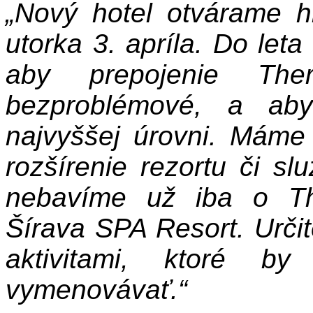
„Nový hotel otvárame h
utorka 3. apríla. Do let
aby prepojenie The
bezproblémové, a aby
najvyššej úrovni. Máme 
rozšírenie rezortu či s
nebavíme už iba o Th
Šírava SPA Resort. Urči
aktivitami, ktoré b
vymenovávať.“