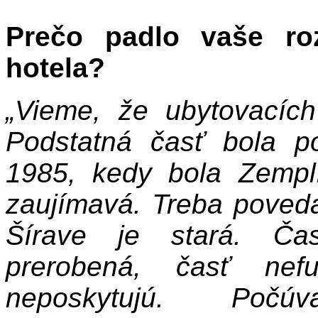
Prečo padlo vaše roz
hotela?
„Vieme, že ubytovacích
Podstatná časť bola 
1985, kedy bola Zemplí
zaujímavá. Treba poveda
Šírave je stará. Čas
prerobená, časť ne
neposkytujú. Počú