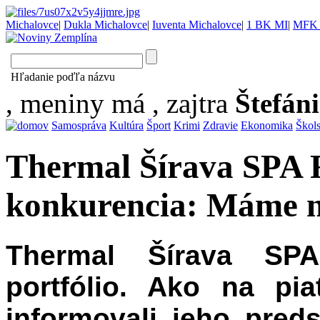
Michalovce
|
Dukla Michalovce
|
Iuventa Michalovce
|
1 BK MI
|
MFK 
Hľadanie poďľa názvu
, meniny má
, zajtra
Štefán
Samospráva
Kultúra
Šport
Krimi
Zdravie
Ekonomika
Škol
Thermal Šírava SPA 
konkurencia: Máme ni
Thermal Šírava SPA
portfólio. Ako na pia
informovali jeho preds