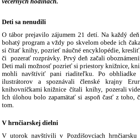
večerných hodinách.
Deti sa nenudili
O tábor prejavilo zájumem 21 detí. Na každý deň
bohatý program a vždy po skvelom obede ich čakal
si čítať knihy, pozrieť náučné encyklopédie, kresli
či pozerať rozprávky. Prvý deň začali oboznámení
Deti mali možnosť pozrieť si priestory knižnice, kn
mohli navštíviť pani riaditeľku. Po obhliadke 
ilustrátorov a spoznávali členské krajny Eru
knihovníčkami knižnice čítali knihy, pozerali videá
Ich úlohou bolo zapamätať si aspoň časť z toho, č
tom.
V hrnčiarskej dielni
V utorok navštívili v Pozdišovciach hrnčiarsku