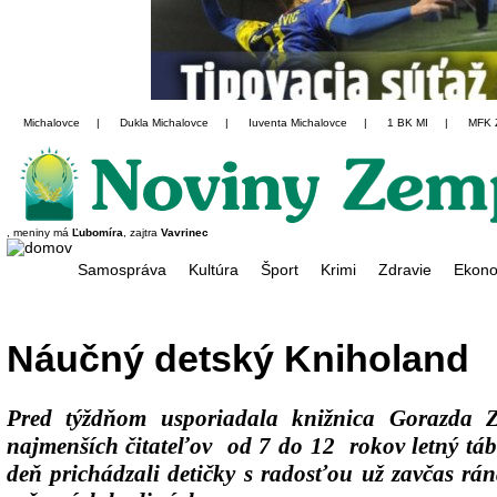
Michalovce
|
Dukla Michalovce
|
Iuventa Michalovce
|
1 BK MI
|
MFK 
, meniny má
Ľubomíra
, zajtra
Vavrinec
Samospráva
Kultúra
Šport
Krimi
Zdravie
Ekono
Náučný detský Kniholand
Pred týždňom usporiadala knižnica Gorazda Z
najmenších čitateľov od 7 do 12 rokov letný tá
deň prichádzali detičky s radosťou už zavčas rán