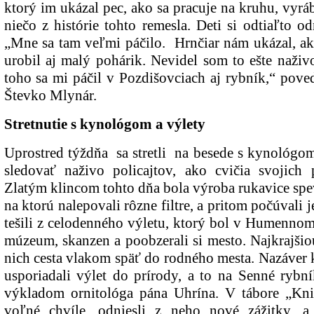
ktorý im ukázal pec, ako sa pracuje na kruhu, vyráb
niečo z histórie tohto remesla. Deti si odtiaľto od
„Mne sa tam veľmi páčilo. Hrnčiar nám ukázal, ako
urobil aj malý pohárik. Nevidel som to ešte naživo
toho sa mi páčil v Pozdišovciach aj rybník,“ pove
Števko Mlynár.
Stretnutie s kynológom a výlety
Uprostred týždňa sa stretli na besede s kynológo
sledovať naživo policajtov, ako cvičia svojich
Zlatým klincom tohto dňa bola výroba rukavice spe
na ktorú nalepovali rôzne filtre, a pritom počúvali j
tešili z celodenného výletu, ktorý bol v Humennom
múzeum, skanzen a poobzerali si mesto. Najkrajšio
nich cesta vlakom späť do rodného mesta. Nazáver
usporiadali výlet do prírody, a to na Senné rybní
výkladom ornitológa pána Uhrína. V tábore „Kniho
voľné chvíle, odniesli z neho nové zážitky, a