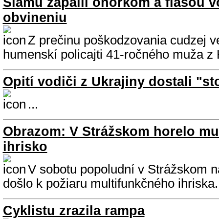
Slamu zapálil ohorkom a flašou vo
obvineniu
Z prečinu poškodzovania cudzej vec
humenskí policajti 41-ročného muža z
Opití vodiči z Ukrajiny dostali "s
...
Obrazom: V Strážskom horelo mu
ihrisko
V sobotu popoludní v Strážskom n
došlo k požiaru multifunkčného ihriska..
Cyklistu zrazila rampa