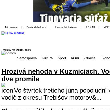
Michalovce
|
Dukla Michalovce
|
Iuventa Michalovce
|
1 BK MI
|
MFK 
, meniny má
Oskar
, zajtra
Samospráva
Kultúra
Šport
Krimi
Zdravie
Ekono
Hrozivá nehoda v Kuzmiciach. Vo
dve promile
Vo štvrtok tretieho júna popoludní 
vodič z okresu Trebišov motorov&...