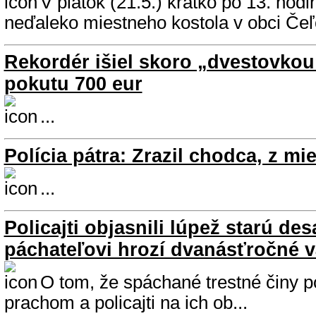
V piatok (21.5.) krátko po 13. hodi
neďaleko miestneho kostola v obci Čeľ
Rekordér išiel skoro „dvestovkou
pokutu 700 eur
...
Polícia pátra: Zrazil chodca, z mie
...
Policajti objasnili lúpež starú des
páchateľovi hrozí dvanásťročné v
O tom, že spáchané trestné činy 
prachom a policajti na ich ob...