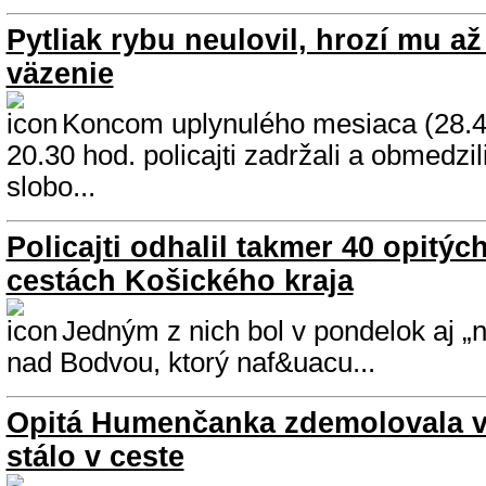
Pytliak rybu neulovil, hrozí mu a
väzenie
Koncom uplynulého mesiaca (28.4.
20.30 hod. policajti zadržali a obmedzi
slobo...
Policajti odhalil takmer 40 opitýc
cestách Košického kraja
Jedným z nich bol v pondelok aj „
nad Bodvou, ktorý naf&uacu...
Opitá Humenčanka zdemolovala vš
stálo v ceste