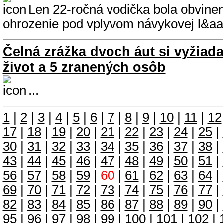
Len 22-ročná vodička bola obvinen
ohrozenie pod vplyvom návykovej l&aac
Čelná zrážka dvoch áut si vyžiada
život a 5 zranených osôb
...
1
|
2
|
3
|
4
|
5
|
6
|
7
|
8
|
9
|
10
|
11
|
12
17
|
18
|
19
|
20
|
21
|
22
|
23
|
24
|
25
|
30
|
31
|
32
|
33
|
34
|
35
|
36
|
37
|
38
|
43
|
44
|
45
|
46
|
47
|
48
|
49
|
50
|
51
|
56
|
57
|
58
|
59
|
60
|
61
|
62
|
63
|
64
|
69
|
70
|
71
|
72
|
73
|
74
|
75
|
76
|
77
|
82
|
83
|
84
|
85
|
86
|
87
|
88
|
89
|
90
|
95
|
96
|
97
|
98
|
99
|
100
|
101
|
102
|