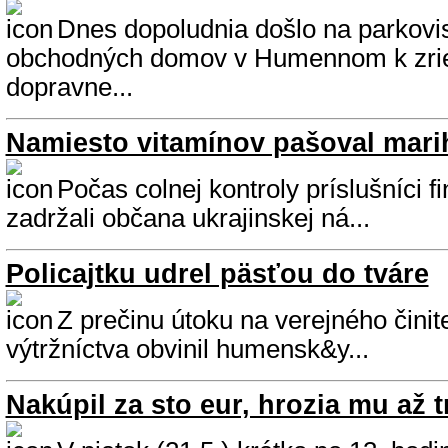
Dnes dopoludnia došlo na parkovi
obchodných domov v Humennom k zri
dopravne...
Namiesto vitamínov pašoval mar
Počas colnej kontroly príslušníci f
zadržali občana ukrajinskej ná...
Policajtku udrel päsťou do tváre
Z prečinu útoku na verejného činit
výtržníctva obvinil humensk&y...
Nakúpil za sto eur, hrozia mu až t