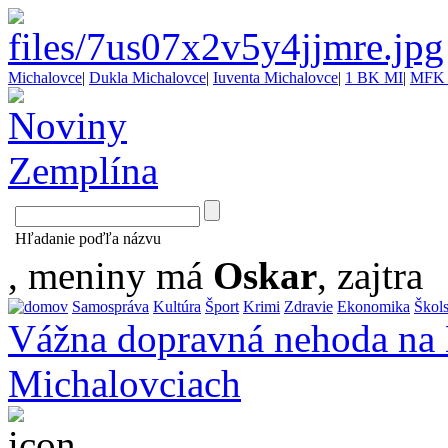
Michalovce
|
Dukla Michalovce
|
Iuventa Michalovce
|
1 BK MI
|
MFK 
Hľadanie poďľa názvu
, meniny má
Oskar
, zajtra
Samospráva
Kultúra
Šport
Krimi
Zdravie
Ekonomika
Škol
Vážna dopravná nehoda na 
Michalovciach
...