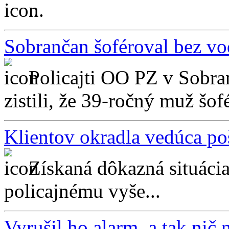
...
Sobrančan šoféroval bez vo
Policajti OO PZ v Sobran
zistili, že 39-ročný muž šofé
Klientov okradla vedúca po
Získaná dôkazná situác
policajnému vyše...
Vyrušil ho alarm, a tak nič