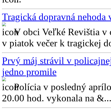
Tragická dopravná nehoda v
V obci Veľké Revištia v
v piatok večer k tragickej d
Prvý máj strávil v policajne
jedno promile
Polícia v posledný apríl
20.00 hod. vykonala na &..