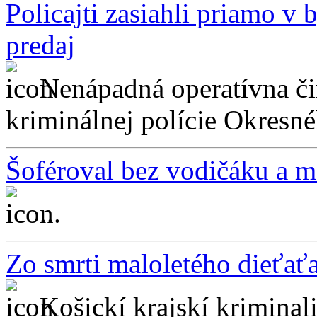
Policajti zasiahli priamo v 
predaj
Nenápadná operatívna či
kriminálnej polície Okresné
Šoféroval bez vodičáku a ma
...
Zo smrti maloletého dieťať
Košickí krajskí kriminal