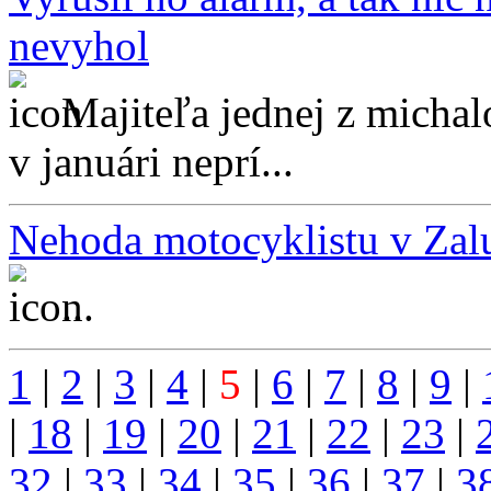
nevyhol
Majiteľa jednej z michal
v januári neprí...
Nehoda motocyklistu v Zal
...
1
|
2
|
3
|
4
|
5
|
6
|
7
|
8
|
9
|
|
18
|
19
|
20
|
21
|
22
|
23
|
32
|
33
|
34
|
35
|
36
|
37
|
3