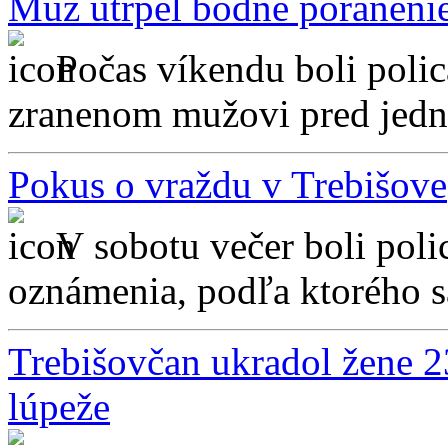
Muž utrpel bodné poranenie,
Počas víkendu boli polic
zranenom mužovi pred jedn
Pokus o vraždu v Trebišove
V sobotu večer boli polic
oznámenia, podľa ktorého sa
Trebišovčan ukradol žene 2
lúpeže