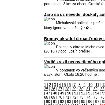
poraste asi 3 km za obcou Oreské (o.
Jaro sa už nevedel dočkať, au
Michalovskí policajti z preči
ktorý ignoroval uložený z�...
Bomby ukradol štrnásťročný 
Policajti v okrese Michalovce
(26.10.) v obci Ložín prešiel ...
Vodič zrazil neosvetleného opi
V pondelok vo večerných hod
s cyklistom. Okolo 18,20 hodine ...
1
|
2
|
3
|
4
|
5
|
6
|
7
|
8
|
9
|
10
|
11
|
1
25
|
26
|
27
|
28
|
29
|
30
|
31
|
32
|
33
|
47
|
48
|
49
|
50
|
51
|
52
|
53
|
54
|
5
68
|
69
|
70
|
71
|
72
|
73
|
74
|
75
|
76
|
90
|
91
|
92
|
93
|
94
|
95
|
96
|
97
|
9