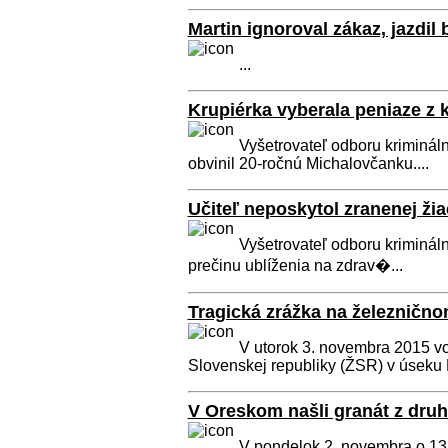
Martin ignoroval zákaz, jazdil
...
Krupiérka vyberala peniaze z 
Vyšetrovateľ odboru krimináln
obvinil 20-ročnú Michalovčanku....
Učiteľ neposkytol zranenej žia
Vyšetrovateľ odboru krimináln
prečinu ublíženia na zdrav�...
Tragická zrážka na železnično
V utorok 3. novembra 2015 vo
Slovenskej republiky (ŽSR) v úseku P
V Oreskom našli granát z druh
V pondelok 2. novembra o 13