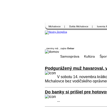
Michalovce
|
Dukla Michalovce
|
Iuventa 
, meniny má
, zajtra
Oskar
Samospráva
Kultúra
Špor
Podgurážený muž havaroval, vo
V sobotu 14. novembra krátko
Michalovce bez vodičského oprávneni
Do banky si prišiel pre hotovo
...