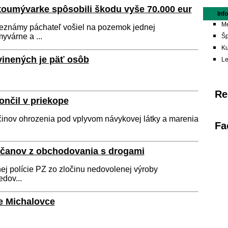
toumývarke spôsobili škodu vyše 70.000 eur
Inf
Me
neznámy páchateľ vošiel na pozemok jednej
yvárne a ...
Šp
Ku
vinených je päť osôb
L
Re
končil v priekope
činov ohrozenia pod vplyvom návykovej látky a marenia
Fa
ovčanov z obchodovania s drogami
ej polície PZ zo zločinu nedovolenej výroby
dov...
e Michalovce