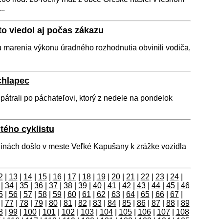
..
to viedol aj počas zákazu
nu marenia výkonu úradného rozhodnutia obvinili vodiča,
chlapec
 pátrali po páchateľovi, ktorý z nedele na pondelok
tého cyklistu
inách došlo v meste Veľké Kapušany k zrážke vozidla
2
|
13
|
14
|
15
|
16
|
17
|
18
|
19
|
20
|
21
|
22
|
23
|
24
|
|
34
|
35
|
36
|
37
|
38
|
39
|
40
|
41
|
42
|
43
|
44
|
45
|
46
5
|
56
|
57
|
58
|
59
|
60
|
61
|
62
|
63
|
64
|
65
|
66
|
67
|
|
77
|
78
|
79
|
80
|
81
|
82
|
83
|
84
|
85
|
86
|
87
|
88
|
89
8
|
99
|
100
|
101
|
102
|
103
|
104
|
105
|
106
|
107
|
108