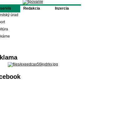
oservis
Redakcia
Inzercia
stský úrad
ort
ltúra
ekárne
klama
cebook