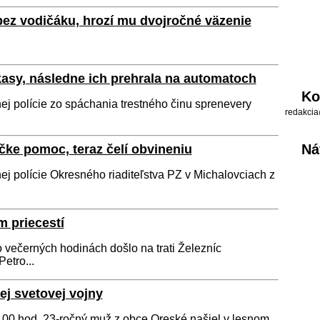
 bez vodičáku, hrozí mu dvojročné väzenie
kasy, následne ich prehrala na automatoch
Ko
ej polície zo spáchania trestného činu sprenevery
redakcia
Ná
čke pomoc, teraz čelí obvineniu
ej polície Okresného riaditeľstva PZ v Michalovciach z
m priecestí
 večerných hodinách došlo na trati Železníc
etro...
ej svetovej vojny
.00 hod. 23-ročný muž z obce Oreské našiel v lesnom