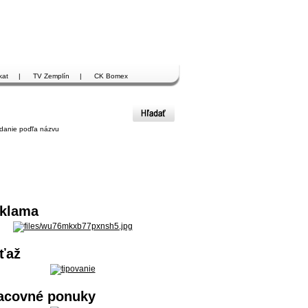
kat
|
TV Zemplín
|
CK Bomex
danie poďľa názvu
klama
ťaž
acovné ponuky