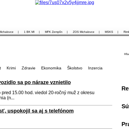
Michalovce
|
1 BK MI
|
MFK Zemplín
|
ZOS Michalovce
|
MSKS
|
Rim
Hľa
t
Krimi
Zdravie
Ekonomika
Školstvo
Inzercia
zidlo sa po náraze vznietilo
Re
 pred 15.00 hod. viedol 20-ročný muž z okresu
a (n...
Sú
sť, uspokojil sa aj s telefónom
Pr