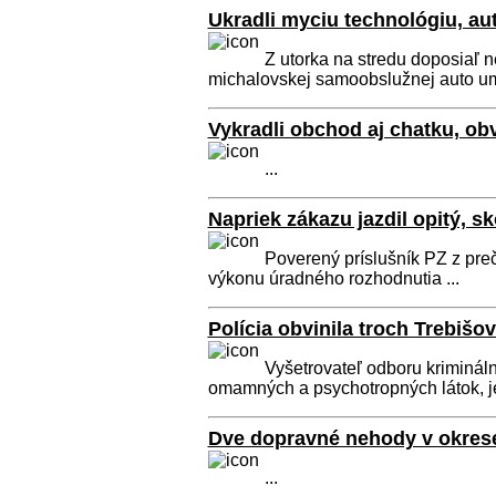
Ukradli myciu technológiu, au
Z utorka na stredu doposiaľ 
michalovskej samoobslužnej auto um
Vykradli obchod aj chatku, ob
...
Napriek zákazu jazdil opitý, s
Poverený príslušník PZ z pre
výkonu úradného rozhodnutia ...
Polícia obvinila troch Trebiš
Vyšetrovateľ odboru krimináln
omamných a psychotropných látok, je
Dve dopravné nehody v okres
...