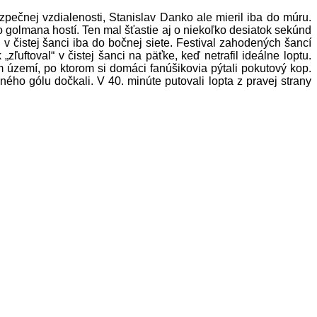
ečnej vzdialenosti, Stanislav Danko ale mieril iba do múru.
o golmana hostí. Ten mal šťastie aj o niekoľko desiatok sekúnd
v čistej šanci iba do bočnej siete. Festival zahodených šancí
uftoval“ v čistej šanci na päťke, keď netrafil ideálne loptu.
m území, po ktorom si domáci fanúšikovia pýtali pokutový kop.
ého gólu dočkali. V 40. minúte putovali lopta z pravej strany