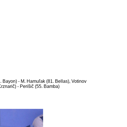
. Bayon) - M. Hamuľak (81. Bellas), Votinov
rznarič) - Perišič
(55. Bamba)