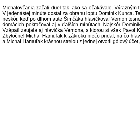
Michalovčania začali duel tak, ako sa očakávalo. Výrazným 
V jedenástej minúte dostal za obranu loptu Dominik Kunca. Ten
neskôr, keď po dlhom aute Šimčáka hlavičkoval Vernon tesne v
domácich pokračoval aj v ďalších minútach. Najskôr Dominik K
Vzápätí zaujala aj hlavička Vernona, s ktorou si však Pavol 
Zbytočne! Michal Hamuľak k zákroku niečo pridal, na čo hlavn
a Michal Hamuľak krásnou strelou z jednej otvoril gólový úče