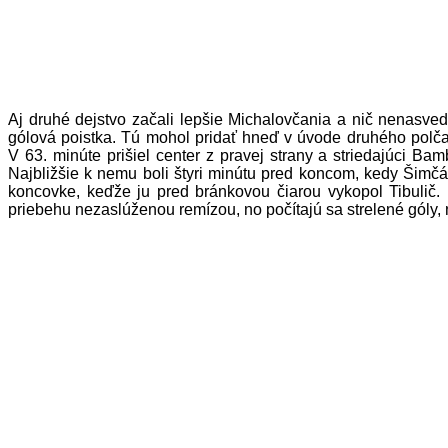
Aj druhé dejstvo začali lepšie Michalovčania a nič nenasved
gólová poistka. Tú mohol pridať hneď v úvode druhého polč
V 63. minúte prišiel center z pravej strany a striedajúci Bam
Najbližšie k nemu boli štyri minútu pred koncom, kedy Šimčák
koncovke, keďže ju pred bránkovou čiarou vykopol Tibulič. 
priebehu nezaslúženou remízou, no počítajú sa strelené góly, 