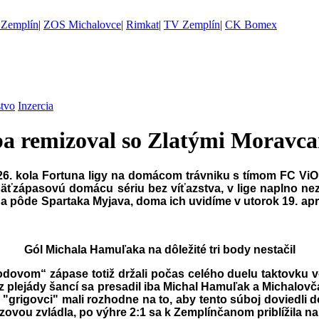
Zemplín
|
ZOS Michalovce
|
Rimkat
|
TV Zemplín
|
CK Bomex
stvo
Inzercia
a remizoval so Zlatými Moravc
 26. kola Fortuna ligy na domácom trávniku s tímom FC ViO
päťzápasovú domácu sériu bez víťazstva, v lige naplno nez
na pôde Spartaka Myjava, doma ich uvidíme v utorok 19. apríla
Gól Michala Hamuľaka na dôležité tri body nestačil
odovom“ zápase totiž držali počas celého duelu taktovku vo
aľ, z plejády šancí sa presadil iba Michal Hamuľak a Michalo
grigovci" mali rozhodne na to, aby tento súboj doviedli do
vou zvládla, po výhre 2:1 sa k Zemplínčanom priblížila na