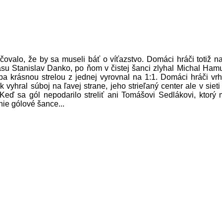
čovalo, že by sa museli báť o víťazstvo. Domáci hráči totiž n
asu Stanislav Danko, po ňom v čistej šanci zlyhal Michal Ham
ba krásnou strelou z jednej vyrovnal na 1:1. Domáci hráči vrhl
 vyhral súboj na ľavej strane, jeho strieľaný center ale v sie
Keď sa gól nepodarilo streliť ani Tomášovi Sedlákovi, ktorý 
nie gólové šance...