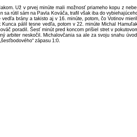
tlakom. Už v prvej minúte mali možnosť priameho kopu z nebezp
 sa rútil sám na Pavla Kováča, trafil však iba do vybiehajúceh
edľa brány a takisto aj v 16. minúte, potom, čo Votinov mieril 
unca pálil tesne vedľa, potom v 22. minúte Michal Hamuľak „zľ
Kováč poradil. Šesť minút pred koncom prišiel stret v pokutovo
ý arbiter neskočil. Michalovčania sa ale za svoju snahu úvodn
t „šesťbodového“ zápasu 1:0.