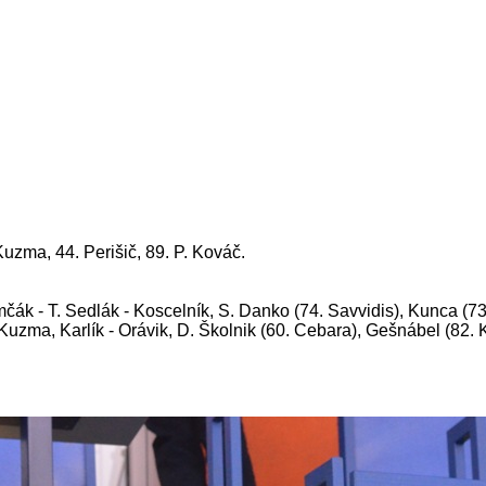
 Kuzma, 44. Perišič, 89. P. Kováč.
čák - T. Sedlák - Koscelník, S. Danko (74. Savvidis), Kunca (73
 Ku
zma, Karlík -
Orávik, D. Školnik (60. Cebara), Gešnábel (82. K