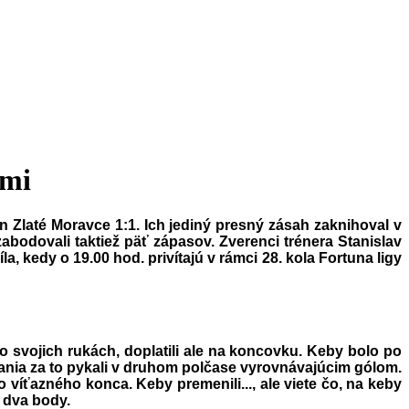
ami
n Zlaté Moravce 1:1. Ich jediný presný zásah zaknihoval v
abodovali taktiež päť zápasov. Zverenci trénera Stanislav
, kedy o 19.00 hod. privítajú v rámci 28. kola Fortuna ligy
 svojich rukách, doplatili ale na koncovku. Keby bolo po
včania za to pykali v druhom polčase vyrovnávajúcim gólom.
 víťazného konca. Keby premenili..., ale viete čo, na keby
 dva body.