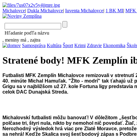
Michalovce
|
Dukla Michalovce
|
Iuventa Michalovce
|
1 BK MI
|
MFK 
Hľadanie poďľa názvu
, meniny má
, zajtra
Samospráva
Kultúra
Šport
Krimi
Zdravie
Ekonomika
Škol
Stratené body! MFK Zemplín ib
Futbalisti MFK Zemplín Michalovce remizovali v stretnutí
40. minúte Michal Hamuľak. "Žlto - modrí" tak ťahajú už 
Grigu sa v najbližšom už 27. kole Fortuna ligy predstavia 
celok DAC Dunajská Streda.
Michalovskí futbalisti môžu banovať! V dôležitom „šesťb
polčase tri, štyri nula, nikto by nemohol nič povedať. Ži
Nerozhodný výsledok hrá viac pre Zlaté Moravce, pretože "
sa nehrá! Keďže Skalica svoj šesťbodový zápas s Podbrezo