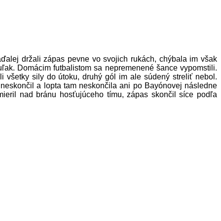
aďalej držali zápas pevne vo svojich rukách, chýbala im však
uľak. Domácim futbalistom sa nepremenené šance vypomstili.
i všetky sily do útoku, druhý gól im ale súdený streliť nebol.
ti neskončil a lopta tam neskončila ani po Bayónovej následne
mieril nad bránu hosťujúceho tímu, zápas skončil síce podľa