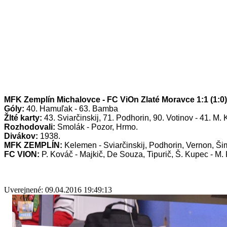
MFK Zemplín Michalovce - FC ViOn Zlaté Moravce 1:1 (1:0)
Góly:
40. Hamuľak - 63.
Bamba
Žlté karty:
43.
Sviarčinskij, 71. Podhorin, 90. Votinov - 41. M.
Rozhodovali:
Smolák - Pozor, Hrmo.
Divákov:
1938.
MFK ZEMPLÍN:
Kelemen - Sviarčinskij, Podhorin, Vernon, Šim
FC VION:
P. Kováč - Majkič, De Souza, Tipurič, Š. Kupec - M.
Uverejnené: 09.04.2016 19:49:13