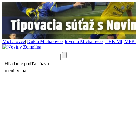
Michalovce
|
Dukla Michalovce
|
Iuventa Michalovce
|
1 BK MI
|
MFK 
Hľadanie poďľa názvu
, meniny má