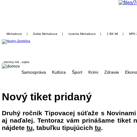
Michalovce
|
Dukla Michalovce
|
Iuventa Michalovce
|
1 BK MI
|
MFK 
, meniny má
, zajtra
Samospráva
Kultúra
Šport
Krimi
Zdravie
Ekono
Nový tiket pridaný
Druhý ročník Tipovacej súťaže s Novinami
aj naďalej. Tentoraz vám prinášame tiket n
nájdete
tu
, tabuľku tipujúcich
tu
.