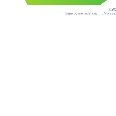
©201
Generované redakčným CMS sy