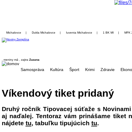
Michalovce
|
Dukla Michalovce
|
Iuventa Michalovce
|
1 BK MI
|
MFK 
, meniny má
, zajtra
Zuzana
Samospráva
Kultúra
Šport
Krimi
Zdravie
Ekono
Víkendový tiket pridaný
Druhý ročník Tipovacej súťaže s Novinami
aj naďalej. Tentoraz vám prinášame tiket n
nájdete
tu
, tabuľku tipujúcich
tu
.