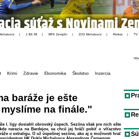
Michalovce
|
1 BK MI
|
MFK Zemplín
|
ZOS Michalovce
|
Rimkat
|
TV 
Hľa
t
Krimi
Zdravie
Ekonomika
Školstvo
Inzercia
Pr
a baráže je ešte
 myslíme na finále."
Re
le I. ligy dosiahli obrovský úspech. Sezóna však pre nich ešte
 kde narazia na Bardejov, sa chcú jej hráči pobiť o víťazstvo
Sú
aráže o extraligu. O už úspešnej sezóne, ako aj o možnosti hrať
s prezidentom HK Dukla Michalovce Alexandrom Černegom.