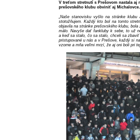
V treťom stretnutí s Prešovom nastala aj n
prešovského klubu obviniť aj Michalovce. 
„Naše stanovisku vyšlo na stránke klubu
stotožňujem. Každý kto bol na tomto stretn
objavila na stránke prešovského klubu, bola 
málo. Navyše dať fankluby k sebe, to už ne
a keď sa stalo, čo sa stalo, chceli sa zbav
pristupované u nás a v Prešove, každý si na
vzorne a mňa veľmi mrzí, že aj oni boli pri tej