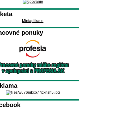
keta
Miniaplikace
acovné ponuky
klama
cebook