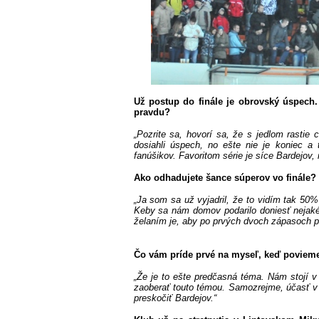
Už postup do finále je obrovský úspech.
pravdu?
„Pozrite sa, hovorí sa, že s jedlom rastie c
dosiahli úspech, no ešte nie je koniec 
fanúšikov. Favoritom série je síce Bardejov,
Ako odhadujete šance súperov vo finále?
„Ja som sa už vyjadril, že to vidím tak 50
Keby sa nám domov podarilo doniesť nejaké 
želaním je, aby po prvých dvoch zápasoch pri
Čo vám príde prvé na myseľ, keď povieme 
„Že je to ešte predčasná téma. Nám stojí v
zaoberať touto témou. Samozrejme, účasť v 
preskočiť Bardejov.“