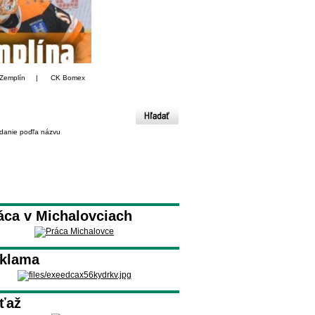
Zemplín
|
CK Bomex
danie poďľa názvu
áca v Michalovciach
klama
ťaž