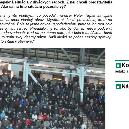
epekná situácia v diváckych radoch. Z nej chceli predstavitelia
Ako sa na túto situáciu pozeráte vy?
 a s týmto všetkým, čo povedal manažér Peter Tirpák sa úplne
utí si urobí vlastný obraz. Myslím si, že tá provokácia, ktorá sa
zbytočná. Bola to jasne chyba usporiadateľov, pretože ich tam bolo
stojí ani za reč. Pripadalo my to, ako by domáci niečo podcenili
iť zodpovednosti. Keď sa pozrieme nato, ako bolo k fanúšikom hostí
 to urobí svoj vlastný názor. Naši diváci sa počas sezóny správajú
to situácii obvinení.“
Ko
redakcia
Ná