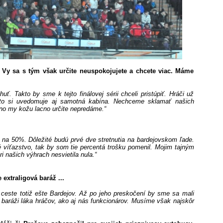
 Vy sa s tým však určite neuspokojujete a chcete viac. Máme
huť. Takto by sme k tejto finálovej sérii chceli pristúpiť. Hráči už
a to si uvedomuje aj samotná kabína. Nechceme sklamať našich
 no my kožu lacno určite nepredáme.“
% na 50%. Dôležité budú prvé dve stretnutia na bardejovskom ľade.
víťazstvo, tak by som tie percentá trošku pomenil. Mojim tajným
 našich výhrach nesvietila nula.“
extraligová baráž ...
 ceste totiž ešte Bardejov. Až po jeho preskočení by sme sa mali
baráži láka hráčov, ako aj nás funkcionárov. Musíme však najskôr