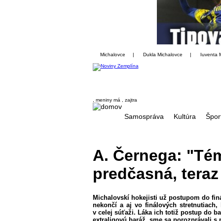
Michalovce
|
Dukla Michalovce
|
Iuventa 
, meniny má
, zajtra
Samospráva
Kultúra
Špor
A. Černega: "Tém
predčasná, teraz
Michalovskí hokejisti už postupom do finá
nekončí a aj vo finálových stretnutiach,
v celej súťaži. Láka ich totiž postup do b
extraligovú baráž, sme sa porozprávali 