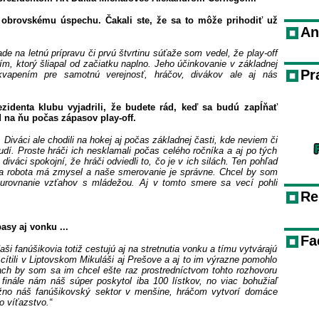
 obrovskému úspechu. Čakali ste, že sa to môže prihodiť už
An
ade na letnú prípravu či prvú štvrtinu súťaže som vedel, že play-off
ím, ktorý šliapal od začiatku naplno. Jeho účinkovanie v základnej
Pr
ekvapením pre samotnú verejnosť, hráčov, divákov ale aj nás
zidenta klubu vyjadrili, že budete rád, keď sa budú zapĺňať
d na ňu počas zápasov play-off.
 Diváci ale chodili na hokej aj počas základnej časti, kde neviem či
dí. Proste hráči ich nesklamali počas celého ročníka a aj po tých
i diváci spokojní, že hráči odviedli to, čo je v ich silách. Ten pohľad
aša robota má zmysel a naše smerovanie je správne. Chcel by som
urovnanie vzťahov s mládežou. Aj v tomto smere sa vecí pohli
Re
asy aj vonku ...
Fa
ši fanúšikovia totiž cestujú aj na stretnutia vonku a tímu vytvárajú
cítili v Liptovskom Mikuláši aj Prešove a aj to im výrazne pomohlo
nach by som sa im chcel ešte raz prostredníctvom tohto rozhovoru
inále nám náš súper poskytol iba 100 lístkov, no viac bohužiaľ
no náš fanúšikovský sektor v menšine, hráčom vytvorí domáce
o víťazstvo.“