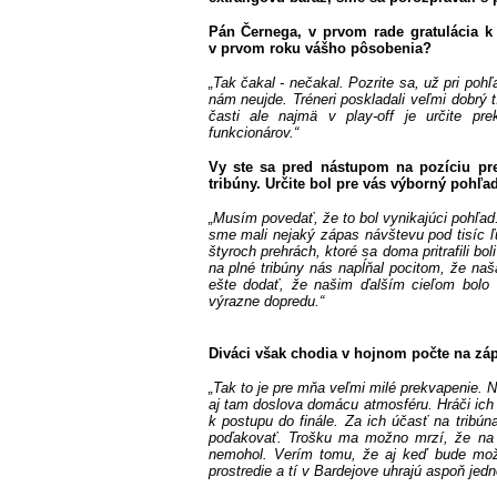
Pán Černega, v prvom rade gratulácia k
v prvom roku vášho pôsobenia?
„Tak čakal - nečakal. Pozrite sa, už pri pohľ
nám neujde. Tréneri poskladali veľmi dobrý t
časti ale najmä v play-off je určite pr
funkcionárov.“
Vy ste sa pred nástupom na pozíciu pre
tribúny. Určite bol pre vás výborný pohľa
„Musím povedať, že to bol vynikajúci pohľad.
sme mali nejaký zápas návštevu pod tisíc ľu
štyroch prehrách, ktoré sa doma pritrafili bol
na plné tribúny nás napĺňal pocitom, že n
ešte dodať, že našim ďalším cieľom bolo 
výrazne dopredu.“
Diváci však chodia v hojnom počte na záp
„Tak to je pre mňa veľmi milé prekvapenie. Na
aj tam doslova domácu atmosféru. Hráči ich 
k postupu do finále. Za ich účasť na tribú
poďakovať. Trošku ma možno mrzí, že na f
nemohol. Verím tomu, že aj keď bude mož
prostredie a tí v Bardejove uhrajú aspoň jedn