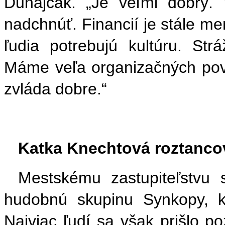
Dunajčák. „Je veľmi dobrý.
nadchnúť. Financií je stále m
ľudia potrebujú kultúru. Strá
Máme veľa organizačných povi
zvláda dobre.“
Katka Knechtová roztanco
Mestskému zastupiteľstvu 
hudobnú skupinu Synkopy, k
Najviac ľudí sa však prišlo 