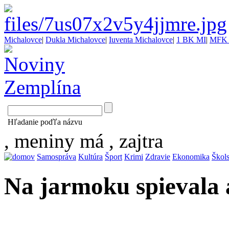
Michalovce
|
Dukla Michalovce
|
Iuventa Michalovce
|
1 BK MI
|
MFK 
Hľadanie poďľa názvu
, meniny má
, zajtra
Samospráva
Kultúra
Šport
Krimi
Zdravie
Ekonomika
Škol
Na jarmoku spievala