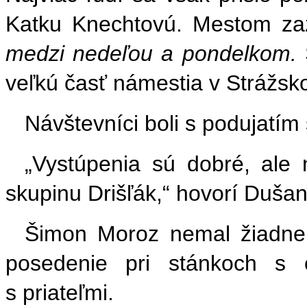
Katku Knechtovú. Mestom zaz
medzi nedeľou a pondelkom.
veľkú časť námestia v Strážsk
Návštevníci boli s podujatím 
„Vystúpenia sú dobré, ale 
skupinu Drišľák,“ hovorí Duša
Šimon Moroz nemal žiadne 
posedenie pri stánkoch s o
s priateľmi.