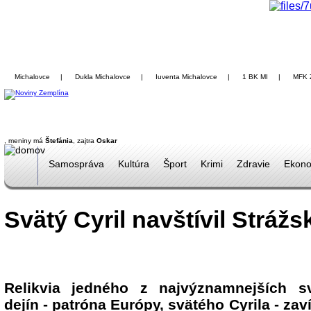
Michalovce
|
Dukla Michalovce
|
Iuventa Michalovce
|
1 BK MI
|
MFK 
, meniny má
Štefánia
, zajtra
Oskar
Samospráva
Kultúra
Šport
Krimi
Zdravie
Ekono
Svätý Cyril navštívil Strážs
Relikvia jedného z najvýznamnejších s
dejín - patróna Európy, svätého Cyrila - za