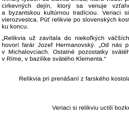
cirkevných dejín, ktorý sa venuje vzťa
a byzantskou kultúrnou tradíciou. Veriaci si
vierozvestca. Púť relikvie po slovenských kos
ku koncu.
„Relikvia už zavítala do niekoľkých väčšíc
hovorí farár Jozef Hermanovský. „Od nás p
v Michalovciach. Ostatné pozostatky sväté
v Ríme, v bazilike svätého Klementa.“
Relikvia pri prenášaní z farského kost
Veriaci si relikviu uctili boz