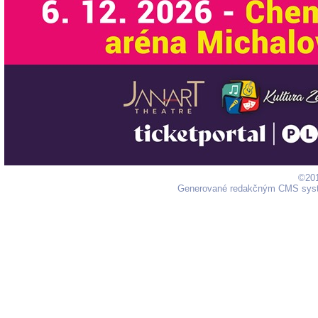
©201
Generované redakčným CMS sy