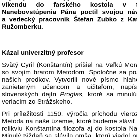
víkendu do farského kostola v S
Nanebovstúpenia Pána poctil svojou náv
a vedecký pracovník Štefan Zubko z Kato
Ružomberku.
Kázal univerzitný profesor
Svätý Cyril (Konštantín) prišiel na Veľkú Mo
so svojím bratom Metodom. Spoločne sa post
našich predkov. Vytvorili nové písmo hlaho
zanieteným učencom a učiteľom, napís
slovenských dejín
Proglas,
ktoré sa minulú
veriacim zo Strážskeho.
Pri príležitosti 1150. výročia príchodu vier
Metoda na naše územie, ktoré budeme sláviť v
relikviu Konštantína filozofa aj do kostola 
Minulý týždeň sa slávila omša, ktorú viedol 