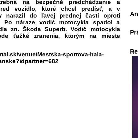
otrebná na bezpečné predchádzanie a
ed vozidlo, ktoré chcel predísť, a v
An
y narazil do ľavej prednej časti oproti
. Po náraze vodič motocykla spadol a
idla zn. Škoda Superb. Vodič motocykla
Pr
ode ťažké zranenia, ktorým na mieste
Re