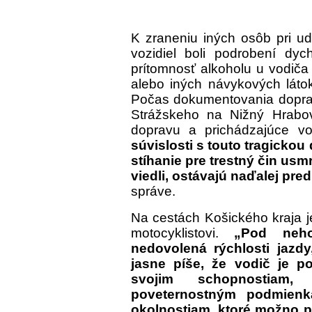
K zraneniu iných osôb pri ud
vozidiel boli podrobení dy
prítomnosť alkoholu u vodiča 
alebo iných návykových látok
Počas dokumentovania doprav
Strážskeho na Nižný Hrabove
dopravu a prichádzajúce vo
súvislosti s touto tragickou
stíhanie pre trestný čin usmr
viedli, ostávajú naďalej pr
správe.
Na cestách Košického kraja je 
motocyklistovi.
„Pod nehod
nedovolená rýchlosti jazd
jasne píše, že vodič je p
svojim schopnostiam,
poveternostným podmien
okolnostiam, ktoré možno p