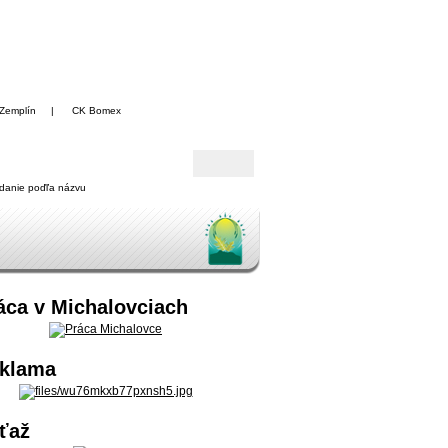
Zemplín
|
CK Bomex
danie poďľa názvu
áca v Michalovciach
klama
ťaž