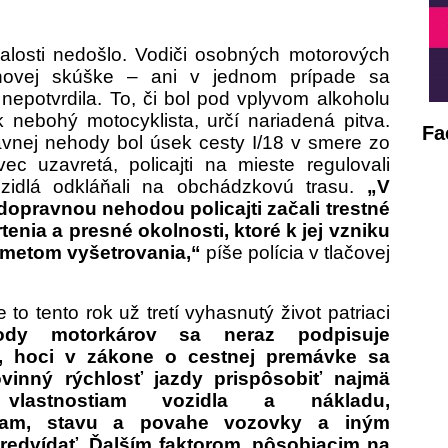
alosti nedošlo. Vodiči osobných motorových
chovej skúške – ani v jednom prípade sa
nepotvrdila. To, či bol pod vplyvom alkoholu
 nebohý motocyklista, určí nariadená pitva.
Fa
nej nehody bol úsek cesty I/18 v smere zo
c uzavretá, policajti na mieste regulovali
zidlá odkláňali na obchádzkovú trasu.
„V
 dopravnou nehodou policajti začali trestné
tenia a presné okolnosti, ktoré k jej vzniku
edmetom vyšetrovania,“
píše polícia v tlačovej
to tento rok už tretí vyhasnutý život patriaci
y motorkárov sa neraz podpisuje
y, hoci v zákone o cestnej premávke sa
ovinný rýchlosť jazdy prispôsobiť najmä
 vlastnostiam vozidla a nákladu,
kam, stavu a povahe vozovky a iným
redvídať. Ďalším faktorom, pôsobiacim na