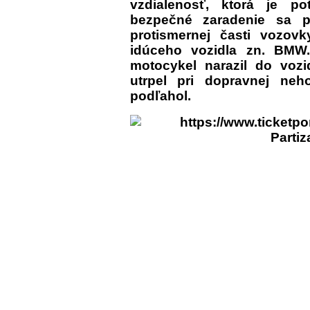
vzdialenosť, ktorá je p
bezpečné zaradenie sa pr
protismernej časti vozovk
idúceho vozidla zn. BMW
motocykel narazil do voz
utrpel pri dopravnej neh
podľahol.