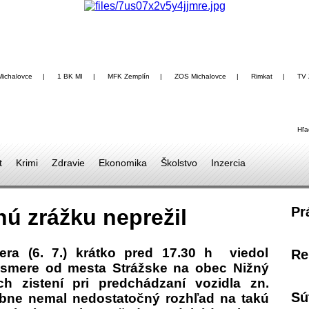
Michalovce
|
1 BK MI
|
MFK Zemplín
|
ZOS Michalovce
|
Rimkat
|
TV 
Hľa
t
Krimi
Zdravie
Ekonomika
Školstvo
Inzercia
Pr
nú zrážku neprežil
era (6. 7.) krátko pred 17.30 h viedol
Re
v smere od mesta Strážske na obec Nižný
ch zistení pri predchádzaní vozidla zn.
Sú
bne nemal nedostatočný rozhľad na takú