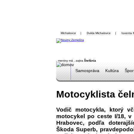
Michalovce
|
Dukla Michalovce
|
Iuventa 
, meniny má
, zajtra
Štefánia
Samospráva
Kultúra
Špor
Motocyklista čel
Vodič motocykla, ktorý vč
motocykel po ceste I/18, 
Hrabovec, podľa doterajší
Škoda Superb, pravdepodo