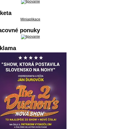
keta
Miniaplikace
acovné ponuky
klama