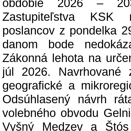
obdobie 2026 – 203
Zastupiteľstva KSK 
poslancov z pondelka 29
danom bode nedokázal
Zákonná lehota na urče
júl 2026. Navrhované z
geografické a mikroreg
Odsúhlasený návrh rá
volebného obvodu Geln
Vyšný Medzev a Štós 