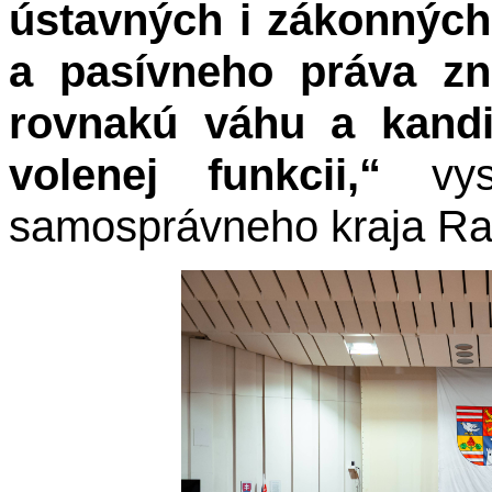
ústavných i zákonných 
a pasívneho práva zn
rovnakú váhu a kandi
volenej funkcii,“
vy
samosprávneho kraja Ras