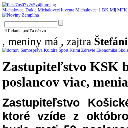
Michalovce
|
Dukla Michalovce
|
Iuventa Michalovce
|
1 BK MI
|
MFK 
Hľadanie poďľa názvu
, meniny má
, zajtra
Štefán
Samospráva
Kultúra
Šport
Krimi
Zdravie
Ekonomika
Škol
Zastupiteľstvo KSK 
poslancov viac, meni
Zastupiteľstvo Košic
ktoré vzíde z októbr