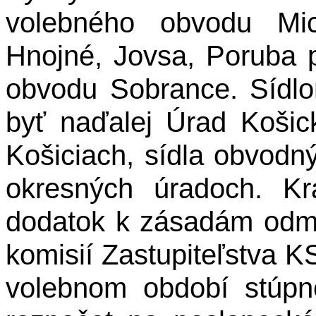
volebného obvodu Mi
Hnojné, Jovsa, Poruba 
obvodu Sobrance. Sídl
byť naďalej Úrad Koši
Košiciach, sídla obvodn
okresných úradoch.
Kr
dodatok k zásadám odm
komisií Zastupiteľstva 
volebnom období stúpn