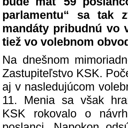
bude mať 59 poslanco
parlamentu“ sa tak z
mandáty pribudnú vo 
tiež vo volebnom obvod
Na dnešnom mimoriadn
Zastupiteľstvo KSK. Poč
aj v nasledujúcom vole
11. Menia sa však hran
KSK rokovalo o návrhoc
poslanci. Napokon odsú