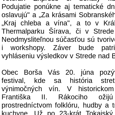
Podujatie ponúkne aj tematické dn
oslavujú" a „Za krásami Sobranskéh
„Kraj chleba a vína", a to v Kr
Thermalparku Šírava, či v Stred
Neodmysliteľnou súčasťou sú tvoriv
i workshopy. Záver bude patri
vyhláseniu výsledkov v Strede nad
Obec Borša Vás 20. júna pozý
festival, kde sa história str
výnimočných vín. V historickom 
Františka II. Rákociho oži
prostredníctvom folklóru, hudby a t
kuchyne. Už po 23-krát Tokajský f