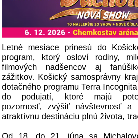
Letné mesiace prinesú do Košick
program, ktorý osloví rodiny, milo
filmových nadšencov aj fanúšik
zážitkov. Košický samosprávny kraj
dotačného programu Terra Incognita 
do podujatí, ktoré majú poten
pozornosť, zvýšiť návštevnosť a
atraktívnu destináciu plnú života, trad
Od 18. do 21. júna sa Michalov