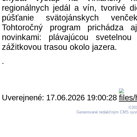
regionálnych jedál a vín, tvorivé d
púšťanie svätojánskych venč
Tohtoročný program prichádza aj
novinkami: plávajúcou svetelnou
zážitkovou trasou okolo jazera.
.
Uverejnené: 17.06.2026 19:00:28
©201
Generované redakčným CMS sy