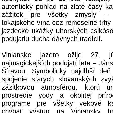
autentický pohľad na zlaté časy ka
zážitok pre všetky zmysly –
tokajského vína cez remeselné trhy
jazdecké ukážky uhorských csikóso
podujatiu ducha dávnych tradícií.
Vinianske jazero ožije 27. 
najmagickejších podujatí leta – Já
Šíravou. Symbolický najdlhší deň
spojenie starých slovanských zv
zážitkovou atmosférou, ktorú u
prostredie vody a okolitej prí
programe pre všetky vekové ka
chýbať výstup na Viniansky hr