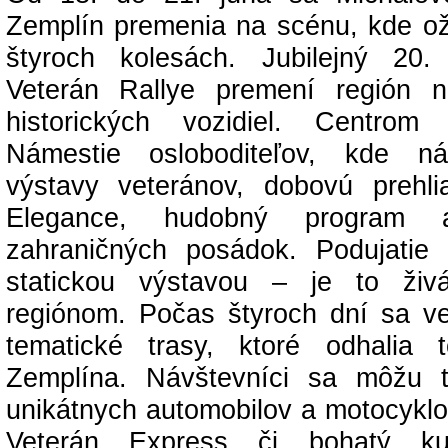
Zemplín premenia na scénu, kde ož
štyroch kolesách. Jubilejný 20.
Veterán Rallye premení región
historických vozidiel. Centrom
Námestie osloboditeľov, kde náv
výstavy veteránov, dobovú prehl
Elegance, hudobný program a
zahraničných posádok. Podujatie
statickou výstavou – je to živ
regiónom. Počas štyroch dní sa ve
tematické trasy, ktoré odhalia 
Zemplína. Návštevníci sa môžu t
unikátnych automobilov a motocyklo
Veterán Express či bohatý kul