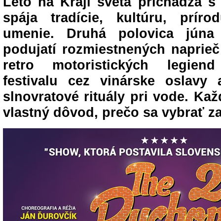
Leto na Kraji sveta prichádza s
spája tradície, kultúru, prír
umenie. Druhá polovica júna 
podujatí rozmiestnených naprie
retro motoristických legien
festivalu cez vinárske oslavy
slnovratové rituály pri vode. Kaž
vlastný dôvod, prečo sa vybrať za