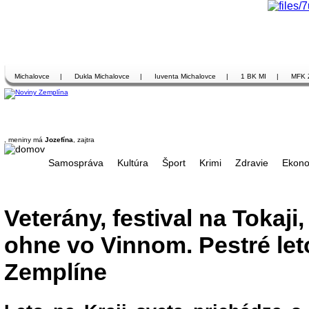
Michalovce
|
Dukla Michalovce
|
Iuventa Michalovce
|
1 BK MI
|
MFK 
, meniny má
Jozefína
, zajtra
Samospráva
Kultúra
Šport
Krimi
Zdravie
Ekono
Veterány, festival na Tokaji
ohne vo Vinnom. Pestré let
Zemplíne