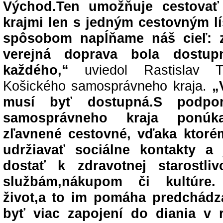
Východ.Ten umožňuje cestovať
krajmi len s jedným cestovným l
spôsobom napĺňame náš cieľ: z
verejná doprava bola dostup
každého,“
uviedol Rastislav T
Košického samosprávneho kraja.
„
musí byť dostupná.S podpo
samosprávneho kraja ponúk
zľavnené cestovné, vďaka ktor
udržiavať sociálne kontakty a
dostať k zdravotnej starostliv
službám,nákupom či kultúre.
život,a to im pomáha predchádz
byť viac zapojení do diania v r