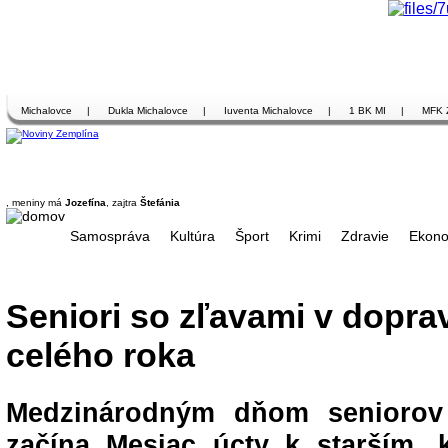
Michalovce
|
Dukla Michalovce
|
Iuventa Michalovce
|
1 BK MI
|
MFK 
, meniny má
Jozefína
, zajtra
Štefánia
Samospráva
Kultúra
Šport
Krimi
Zdravie
Ekono
Seniori so zľavami v dopra
celého roka
Medzinárodným dňom seniorov
začína Mesiac úcty k starším, 