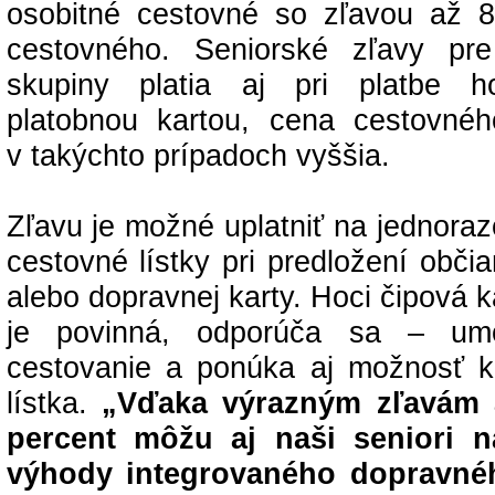
osobitné cestovné so zľavou až 
cestovného. Seniorské zľavy pr
skupiny platia aj pri platbe h
platobnou kartou, cena cestovnéh
v takýchto prípadoch vyššia.
Zľavu je možné uplatniť na jednoraz
cestovné lístky pri predložení obč
alebo dopravnej karty. Hoci čipová k
je povinná, odporúča sa – umo
cestovanie a ponúka aj možnosť 
lístka.
„Vďaka výrazným zľavám 
percent
môžu aj naši seniori n
výhody integrovaného dopravné