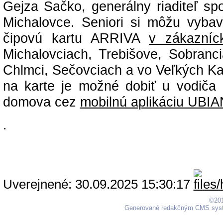
Gejza Sačko, generálny riaditeľ sp
Michalovce. Seniori si môžu vybav
čipovú kartu ARRIVA
v zákazníc
Michalovciach, Trebišove, Sobranc
Chlmci, Sečovciach a vo Veľkých Ka
na karte je možné dobiť u vodiča 
domova cez
mobilnú aplikáciu UBIA
.
Uverejnené: 30.09.2025 15:30:17
©201
Generované redakčným CMS sy