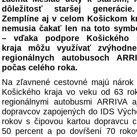
dôležitosť staršej generác
Zemplíne aj v celom Košickom kr
nemusia čakať len na toto symbo
– vďaka podpore Košického 
kraja môžu využívať zvýhodn
regionálnych autobusoch ARR
počas celého roka.
Na zľavnené cestovné majú nárok v
Košického kraja vo veku od 63 roko
regionálnymi autobusmi ARRIVA a
dopravcov zapojených do IDS Výcho
rokov s čipovou kartou dopravcu c
50 percent a po dovŕšení 70 rok