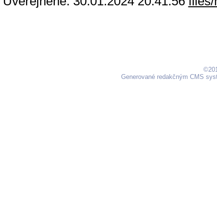
Uverejnené: 30.01.2024 20:41:56
©201
Generované redakčným CMS sy