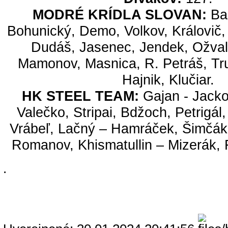
MODRÉ KRÍDLA SLOVAN:
Ba
Bohunický, Demo, Volkov, Královič,
Dudáš, Jasenec, Jendek, Ožvald
Mamonov, Masnica, R. Petráš, Tru
Hajnik, Klučiar.
HK STEEL TEAM:
Gajan - Jacko
Valečko, Stripai, Bdžoch, Petrigál
Vrábeľ, Lačný – Hamráček, Šimčák
Romanov, Khismatullin – Mizerák, 
.