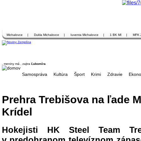
Michalovce
|
Dukla Michalovce
|
Iuventa Michalovce
|
1 BK MI
|
MFK 
, meniny má
, zajtra
Ľubomíra
Samospráva
Kultúra
Šport
Krimi
Zdravie
Ekono
Prehra Trebišova na ľade 
Krídel
Hokejisti HK Steel Team Tre
v predohranom televíznom zápas