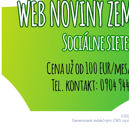
©201
Generované redakčným CMS sy