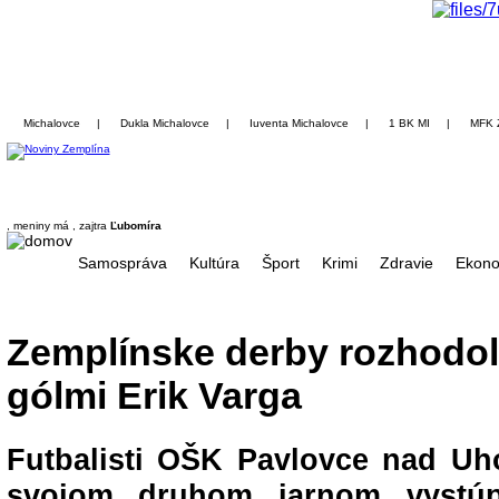
Michalovce
|
Dukla Michalovce
|
Iuventa Michalovce
|
1 BK MI
|
MFK 
, meniny má
, zajtra
Ľubomíra
Samospráva
Kultúra
Šport
Krimi
Zdravie
Ekono
Zemplínske derby rozhodo
gólmi Erik Varga
Futbalisti OŠK Pavlovce nad Uh
svojom druhom jarnom vystúp