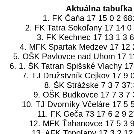
Aktuálna tabuľka
1. FK Čaňa 17 15 0 2 68
2. FK Tatra Sokoľany 17 14 0
3. FK Kechnec 17 13 1 3 6
4. MFK Spartak Medzev 17 12 
5. OŠK Pavlovce nad Uhom 17 11
6. 1. ŠK Tatran Spišské Vlachy 17
7. TJ Družstvník Cejkov 17 9 
8. ŠK Strážske 7 3 7 37
9. OŠK Budkovce 17 7 3 7 
10. TJ Dvorníky Včeláre 17 5 
11. FK Geča 73 17 6 2 9 2
12. MFK Ťahanovce 17 5 3 9
13. AFK Topoľany 17 3 2 12