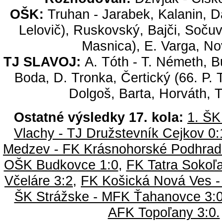
OŠK:
Truhan - Jarabek, Kalanin, Da
Lelovič), Ruskovský, Bajči, Soču
Masnica), E. Varga, No
TJ SLAVOJ:
A. Tóth - T. Németh, B
Boda, D. Tronka, Čertický (66. P. 
Dolgoš, Barta, Horváth, 
Ostatné výsledky 17. kola:
1. ŠK
Vlachy - TJ Družstevník Cejkov 0:
Medzev - FK Krásnohorské Podhradi
OŠK Budkovce 1:0
,
FK Tatra Sokoľa
Včeláre 3:2
,
FK Košická Nová Ves -
ŠK Strážske - MFK Ťahanovce 3:
AFK Topoľany 3:0.