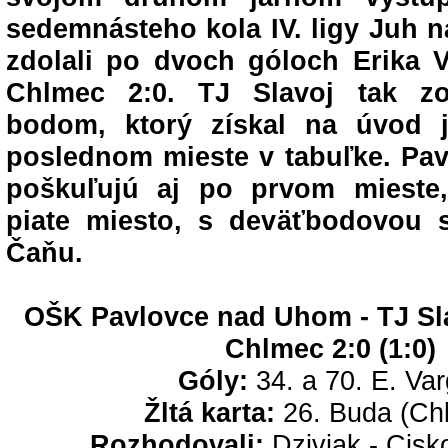
sedemnásteho kola IV. ligy Juh 
zdolali po dvoch góloch Erika 
Chlmec 2:0. TJ Slavoj tak z
bodom, ktorý získal na úvod j
poslednom mieste v tabuľke. Pav
poškuľujú aj po prvom mieste,
piate miesto, s deväťbodovou 
Čaňu.
OŠK Pavlovce nad Uhom - TJ Sl
Chlmec 2:0 (1:0)
Góly:
34. a 70. E. Var
Žltá karta:
26. Buda (Ch
Rozhodovali:
Dzivjak - Cisk