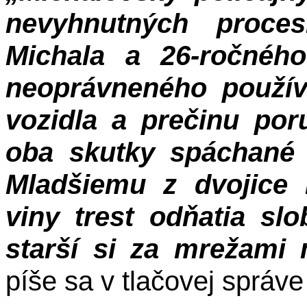
nevyhnutných proce
Michala a 26-ročného
neoprávneného použív
vozidla a prečinu po
oba skutky spáchané 
Mladšiemu z dvojice 
viny trest odňatia sl
starší si za mrežami
píše sa v tlačovej správe 