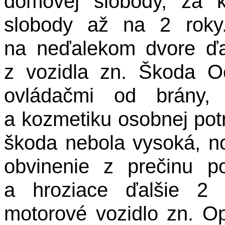
domovej slobody, za k
slobody až na 2 roky.
na neďalekom dvore ďa
z vozidla zn. Škoda O
ovládačmi od brány, 
a kozmetiku osobnej potr
škoda nebola vysoká, no
obvinenie z prečinu p
a hroziace ďalšie 2
motorové vozidlo zn. O