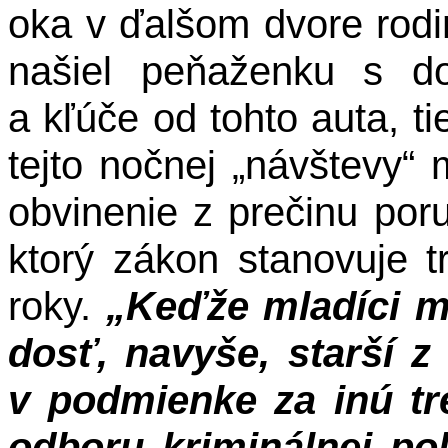
oka v ďalšom dvore rod
našiel peňaženku s do
a kľúče od tohto auta, tie
tejto nočnej „návštevy“ 
obvinenie z prečinu por
ktorý zákon stanovuje t
roky.
„Keďže mladíci m
dosť, navyše, starší z
v podmienke za inú tr
odboru kriminálnej pol