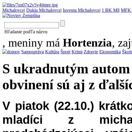
Michalovce
|
Dukla Michalovce
|
Iuventa Michalovce
|
1 BK MI
|
MFK 
Hľadanie poďľa názvu
, meniny má
Hortenzia
, zaj
Samospráva
Kultúra
Šport
Krimi
Zdravie
Ekonomika
Škol
S ukradnutým autom o
obvinení sú aj z ďalší
V piatok (22.10.) krát
mladíci z micha