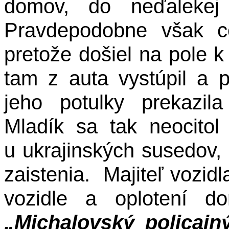
domov, do neďalekej
Pravdepodobne však c
pretože došiel na pole k 
tam z auta vystúpil a 
jeho potulky prekazila
Mladík sa tak neocito
u ukrajinských susedov, 
zaistenia. Majiteľ vozid
vozidle a oplotení d
„Michalovský policajn