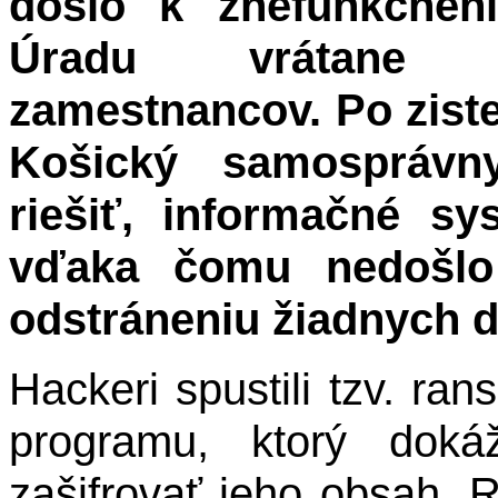
došlo k znefunkčneni
Úradu vrátane e
zamestnancov. Po zist
Košický samosprávn
riešiť, informačné s
vďaka čomu nedošlo
odstráneniu žiadnych d
Hackeri spustili tzv. ra
programu, ktorý doká
zašifrovať jeho obsah.