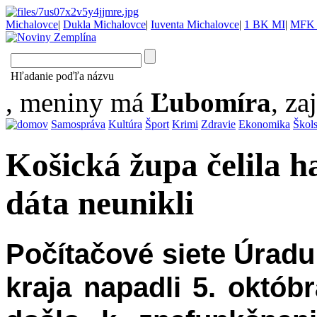
Michalovce
|
Dukla Michalovce
|
Iuventa Michalovce
|
1 BK MI
|
MFK 
Hľadanie poďľa názvu
, meniny má
Ľubomíra
, za
Samospráva
Kultúra
Šport
Krimi
Zdravie
Ekonomika
Škol
Košická župa čelila 
dáta neunikli
Počítačové siete Úra
kraja napadli 5. októb