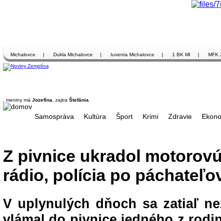
Michalovce
|
Dukla Michalovce
|
Iuventa Michalovce
|
1 BK MI
|
MFK 
, meniny má
Jozefína
, zajtra
Štefánia
Samospráva
Kultúra
Šport
Krimi
Zdravie
Ekono
Z pivnice ukradol motorovú 
rádio, polícia po páchateľov
V uplynulých dňoch sa zatiaľ n
vlámal do pivnice jedného z rod