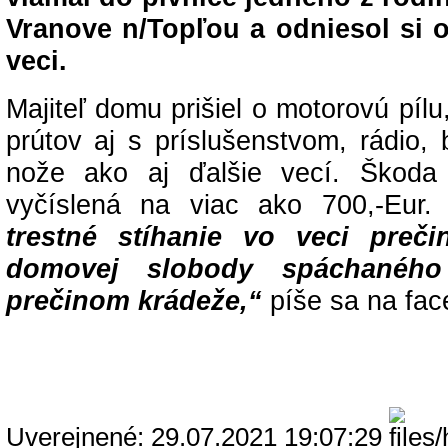
Vranove n/Topľou a odniesol si 
veci.
Majiteľ domu prišiel o motorovú pílu
prútov aj s príslušenstvom, rádio, b
nože ako aj ďalšie vecí. Škoda
vyčíslená na viac ako 700,-Eur
trestné stíhanie vo veci preč
domovej slobody spáchanéh
prečinom krádeže,“
píše sa na fac
Uverejnené: 29.07.2021 19:07:29