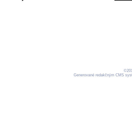
©201
Generované redakčným CMS sy