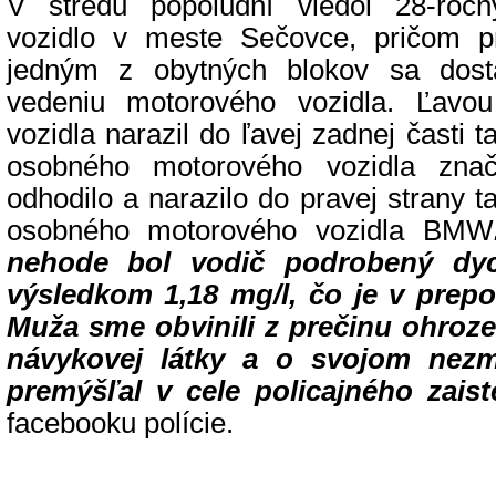
V stredu popoludní viedol 28-ro
vozidlo v meste Sečovce, pričom pr
jedným z obytných blokov sa dost
vedeniu motorového vozidla. Ľavo
vozidla narazil do ľavej zadnej časti
osobného motorového vozidla zna
odhodilo a narazilo do pravej strany
osobného motorového vozidla BMW
nehode bol vodič podrobený dy
výsledkom 1,18 mg/l, čo je v prepo
Muža sme obvinili z prečinu ohroz
návykovej látky a o svojom nez
premýšľal v cele policajného zaist
facebooku polície.