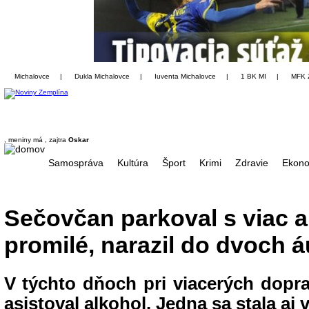
Michalovce
|
Dukla Michalovce
|
Iuventa Michalovce
|
1 BK MI
|
MFK 
, meniny má
, zajtra
Oskar
Samospráva
Kultúra
Šport
Krimi
Zdravie
Ekono
Sečovčan parkoval s viac 
promilé, narazil do dvoch á
V týchto dňoch pri viacerých dop
asistoval alkohol. Jedna sa stala aj 