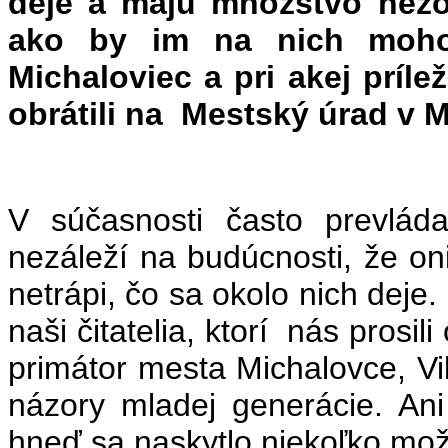
deje a majú množstvo nezo
ako by im na nich moho
Michaloviec a pri akej príle
obrátili na Mestský úrad v 
V súčasnosti často prevlád
nezáleží na budúcnosti, že oni
netrápi, čo sa okolo nich deje.
naši čitatelia, ktorí nás prosili
primátor mesta Michalovce, Vil
názory mladej generácie. An
hneď sa naskytlo niekoľko mož