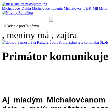
Michalovce
|
Dukla Michalovce
|
Iuventa Michalovce
|
1 BK MI
|
MFK 
Hľadanie poďľa názvu
, meniny má
, zajtra
Samospráva
Kultúra
Šport
Krimi
Zdravie
Ekonomika
Škol
Primátor komunikuje
Aj mladým Michalovčanom z