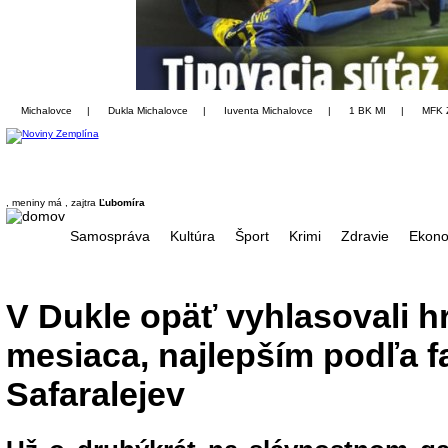
Michalovce
|
Dukla Michalovce
|
Iuventa Michalovce
|
1 BK MI
|
MFK 
, meniny má
, zajtra
Ľubomíra
Samospráva
Kultúra
Šport
Krimi
Zdravie
Ekono
V Dukle opäť vyhlasovali h
mesiaca, najlepším podľa 
Safaralejev