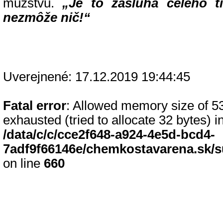
mužstvu.
„Je to zásluha celého t
nezmôže nič!“
Uverejnené: 17.12.2019 19:44:45
Fatal error
: Allowed memory size of 
exhausted (tried to allocate 32 bytes) i
/data/c/c/cce2f648-a924-4e5d-bcd4-
7adf9f66146e/chemkostavarena.sk/s
on line
660