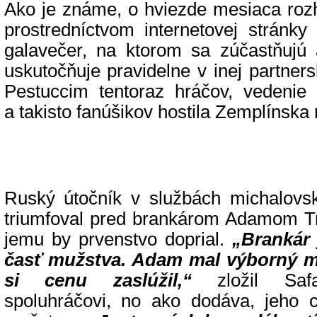
Ako je známe, o hviezde mesiaca rozh
prostredníctvom internetovej stránky
galavečer, na ktorom sa zúčastňujú a
uskutočňuje pravidelne v inej partners
Pestuccim tentoraz hráčov, vedenie 
a takisto fanúšikov hostila Zemplínska
Ruský útočník v službách michalovsk
triumfoval pred brankárom Adamom T
jemu by prvenstvo doprial.
„Brankár 
časť mužstva. Adam mal výborný me
si cenu zaslúžil,“
zložil Safa
spoluhráčovi, no ako dodáva, jeho 