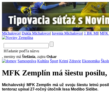
Michalovce
|
Dukla Michalovce
|
Iuventa Michalovce
|
1 BK MI
|
MFK 
Hľadanie poďľa názvu
, meniny má
Štefánia
, zajtra
Oskar
Samospráva
Kultúra
Šport
Krimi
Zdravie
Ekonomika
Škol
MFK Zemplín má šiestu posilu, 
Michalovský MFK Zemplín má už svoju šiestu letnú posilu
tentoraz upísal 27-ročný útočník Issa Modibo Sidibe.