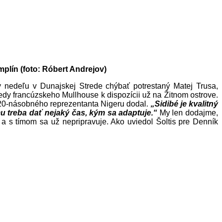
mplín (foto: Róbert Andrejov)
v nedeľu v Dunajskej Strede chýbať potrestaný Matej Trusa,
dy francúzskeho Mullhouse k dispozícii už na Žitnom ostrove.
 20-násobného reprezentanta Nigeru dodal.
„Sidibé je kvalitný
mu treba dať nejaký čas, kým sa adaptuje.“
My len dodajme,
a s tímom sa už nepripravuje. Ako uviedol Šoltis pre Denník