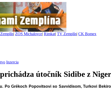
Zemplín
|
ZOS Michalovce
|
Rimkat
|
TV Zemplín
|
CK Bomex
stvo
Inzercia
prichádza útočník Sidibe z Nige
. Po Grékoch Popovitsovi so Savvidisom, Turkovi Bekirovi