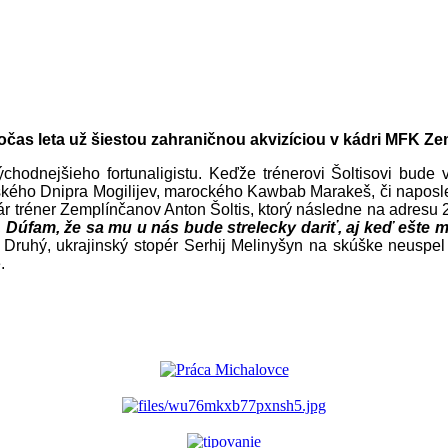
očas leta už šiestou zahraničnou akvizíciou v kádri MFK Ze
chodnejšieho fortunaligistu. Keďže trénerovi Šoltisovi bude 
ruského Dnipra Mogilijev, marockého Kawbab Marakeš, či naposle
ár tréner Zemplínčanov Anton Šoltis, ktorý následne na adresu
. Dúfam, že sa mu u nás bude strelecky dariť, aj keď ešte 
ruhý, ukrajinský stopér Serhij Melinyšyn na skúške neuspel 
.